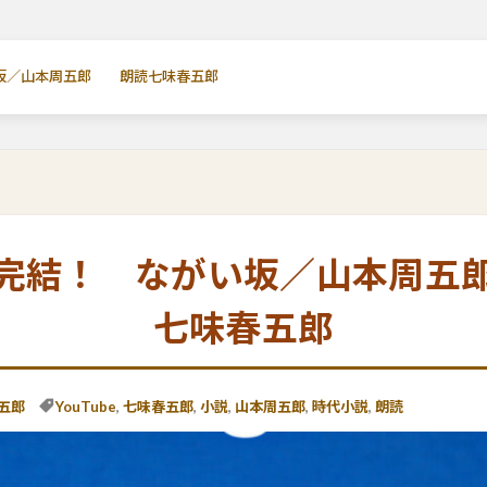
坂／山本周五郎 朗読七味春五郎
完結！ ながい坂／山本周
七味春五郎
五郎
YouTube
,
七味春五郎
,
小説
,
山本周五郎
,
時代小説
,
朗読