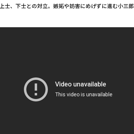
上士、下士との対立。嫉妬や妨害にめげずに進む小三郎