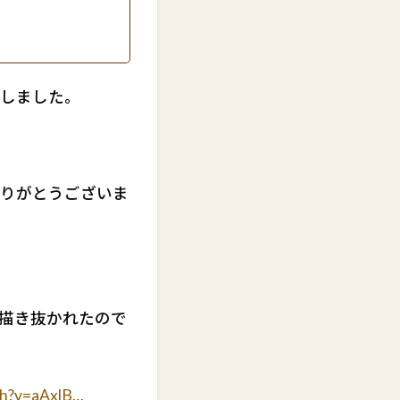
しました。
りがとうございま
描き抜かれたので
ch?v=aAxlB…