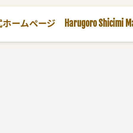
ージ Harugoro Shicimi Marut