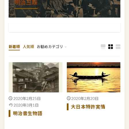
明治三昧
新着順
人気順
お勧めカテゴリ
編集人の雑学
ねじまげシリーズ
新撰組八犬伝
江戸三昧
宇宙バンバン
恐怖の雑学
2020年2月25日
2020年2月20日
2020年3月1日
大日本特許実情
明治書生物語
続きを読む
続きを読む