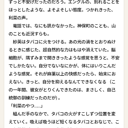
ずっと不安げだったのだろう。エングルの、別れることを
ほっとしたような、よそよそしい態度。つかれきった、
利菜の声。
電話では、なにも訊かなかった。神保町のことも、山
のことも――近況すらも。
紗英はタバコに火をつける。あの光の渦をとおりぬけ
るときに感じた、超自然的な力はもはや消えていた。脳
細胞が、隅ずみまで開ききったような感覚を思うと、不安
でしかたない。自分でないなにかが、体にはいりこんだ
ような感覚。それが麻薬以上の快感だったら、始末にお
えない。きっと、自分を抑えるなんてできなくなる （こ
の一年間、彼女がとりくんできたのは、まさしく、自己
統御の訓練だったのだが) 。
「利菜のやつ……」
組んだ手のなかで、タバコの火がすこしずつ位置を変
えていく。吸えば吸うほど短くなるタバコとおなじで、こ