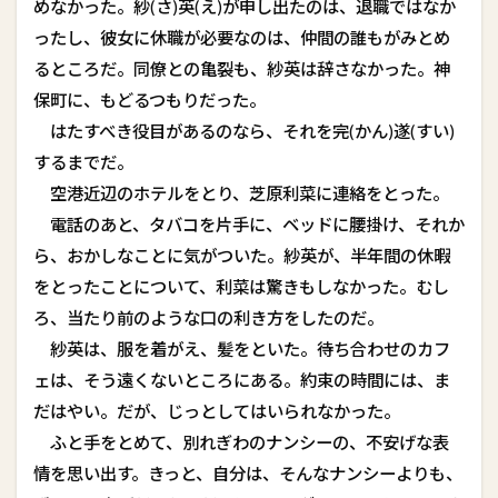
めなかった。紗(さ)英(え)が申し出たのは、退職ではなか
ったし、彼女に休職が必要なのは、仲間の誰もがみとめ
るところだ。同僚との亀裂も、紗英は辞さなかった。神
保町に、もどるつもりだった。
はたすべき役目があるのなら、それを完(かん)遂(すい)
するまでだ。
空港近辺のホテルをとり、芝原利菜に連絡をとった。
電話のあと、タバコを片手に、ベッドに腰掛け、それか
ら、おかしなことに気がついた。紗英が、半年間の休暇
をとったことについて、利菜は驚きもしなかった。むし
ろ、当たり前のような口の利き方をしたのだ。
紗英は、服を着がえ、髪をといた。待ち合わせのカフ
ェは、そう遠くないところにある。約束の時間には、ま
だはやい。だが、じっとしてはいられなかった。
ふと手をとめて、別れぎわのナンシーの、不安げな表
情を思い出す。きっと、自分は、そんなナンシーよりも、