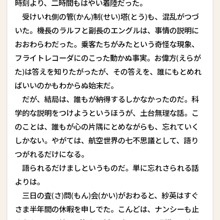
時刻より、二時間もはやい着陸だった。
受けいれ側の管(かん)制(せい)塔(とう)も、混乱がつづ
いた。機長のラルフと副長のエングルは、事情の説明に
おおわらわだった。乗客たちがみたという奇怪な現象、
フライトレコーダにのこった動かぬ事実。お偉方(えらが
た)は答えを知りたがったが、その答えを、誰にもとめれ
ばいいのかもわからぬ始末だ。
だが、結局は、誰もが納得するしかなかったのだ。科
学的な説明をつけようというほうが、土台無理な話。こ
のことは、誰もが心の片隅にとめながらも、忘れていく
しかない。やがては、航空世界の七不思議として、語り
つがれるだけになる。
語られるだけましというものだ。単に忘れさられる話
よりは。
三日の査(さ)問(もん)会(かい)がおわると、紗英はすぐ
さま半年間の休暇を申しでた。こんどは、ナンシーも止