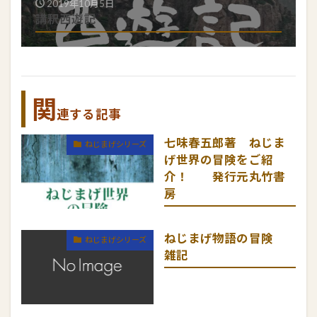
2019年10月5日
講釈西遊記
関
連する記事
七味春五郎著 ねじま
ねじまげシリーズ
げ世界の冒険をご紹
介！ 発行元丸竹書
房
ねじまげ物語の冒険
ねじまげシリーズ
雑記