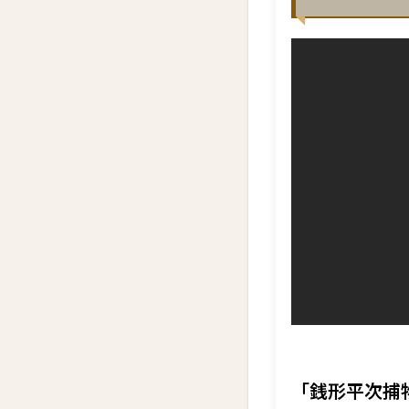
「銭形平次捕