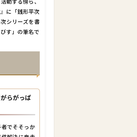
て活動する傍ら、
秋』に「銭形平次
平次シリーズを書
えびす」の筆名で
（がらがっぱ
子者でそそっか