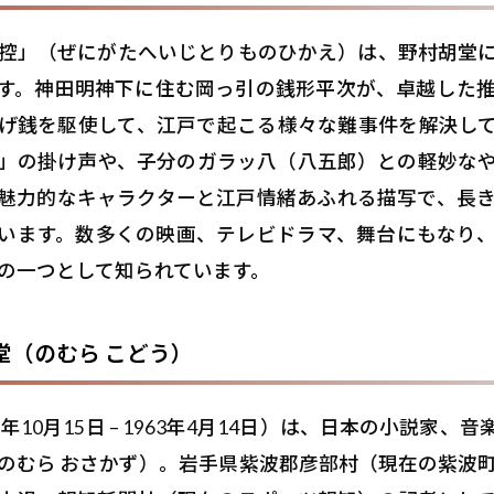
控」（ぜにがたへいじとりものひかえ）は、野村胡堂
す。神田明神下に住む岡っ引の銭形平次が、卓越した
げ銭を駆使して、江戸で起こる様々な難事件を解決し
」の掛け声や、子分のガラッ八（八五郎）との軽妙な
魅力的なキャラクターと江戸情緒あふれる描写で、長
います。数多くの映画、テレビドラマ、舞台にもなり
の一つとして知られています。
堂（のむら こどう）
2年10月15日 – 1963年4月14日）は、日本の小説家、
のむら おさかず）。岩手県紫波郡彦部村（現在の紫波