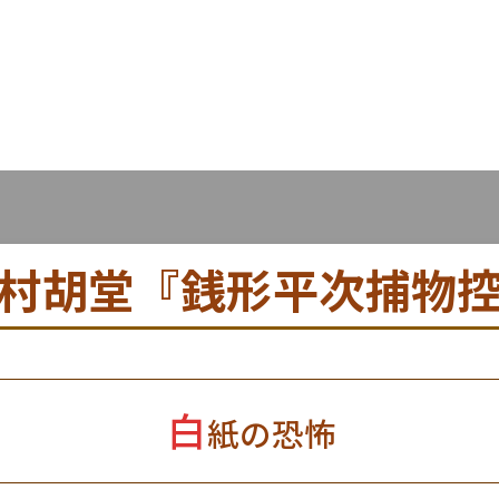
村胡堂『銭形平次捕物
白
紙の恐怖