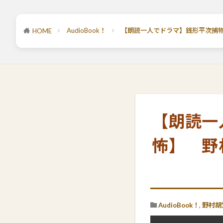
AudioBook！
【朗読一人でドラマ】銭形平次捕
HOME
【朗読一
怖】 野
AudioBook！
,
野村胡