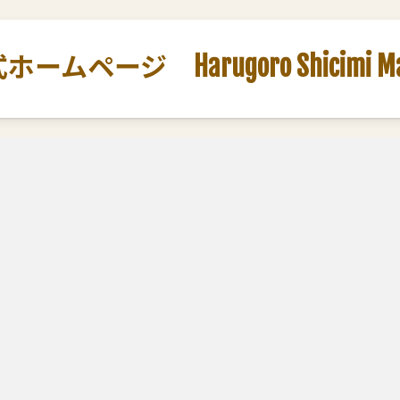
ージ Harugoro Shicimi Marut