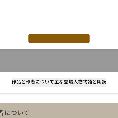
丸竹書房がお届けする名作捕物帳、オーディオブックの世界へ！
名探偵・銭形平次が江戸の難事件に挑む！
YouTube音本チャンネルにて好評配信中！
YouTube 音本チャンネルはこちら ≫
作品と作者について
主な登場人物
物語と朗読
者について