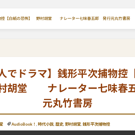
物控【白紙の恐怖】 野村胡堂 ナレーター七味春五郎 発行元丸竹書房
人でドラマ】銭形平次捕物控
村胡堂 ナレーター七味春
元丸竹書房
堂
AudioBook！
,
時代小説
,
歴史
,
野村胡堂
,
銭形平次捕物控