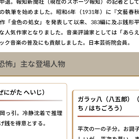
中退。報知新聞社（現在のスポーツ報知）の記者とし
の執筆を始めました。昭和6年（1931年）に『文藝春
作「金色の処女」を発表して以来、383編に及ぶ銭形
な人気作家となりました。音楽評論家としては「あら
ック音楽の普及にも貢献しました。日本芸術院会員。
恐怖」主な登場人物
ぜにがた へいじ）
ガラッ八（八五郎）
ち / はちごろう）
岡っ引。冷静沈着で推理
げ銭を得意とする。
平次の一の子分。お調