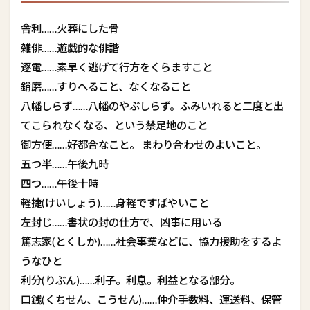
舎利……火葬にした骨
雑俳……遊戯的な俳諧
逐電……素早く逃げて行方をくらますこと
銷磨……すりへること、なくなること
八幡しらず……八幡のやぶしらず。ふみいれると二度と出
てこられなくなる、という禁足地のこと
御方便……好都合なこと。 まわり合わせのよいこと。
五つ半……午後九時
四つ……午後十時
軽捷(けいしょう)……身軽ですばやいこと
左封じ……書状の封の仕方で、凶事に用いる
篤志家(とくしか)……社会事業などに、協力援助をするよ
うなひと
利分(りぶん)……利子。利息。利益となる部分。
口銭(くちせん、こうせん)……仲介手数料、運送料、保管