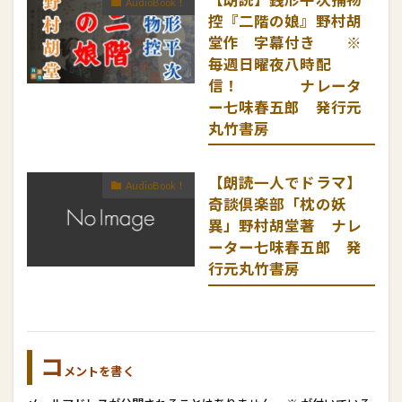
【朗読】銭形平次捕物
AudioBook！
控『二階の娘』野村胡
堂作 字幕付き ※
毎週日曜夜八時配
信！ ナレータ
ー七味春五郎 発行元
丸竹書房
【朗読一人でドラマ】
AudioBook！
奇談倶楽部「枕の妖
異」野村胡堂著 ナレ
ーター七味春五郎 発
行元丸竹書房
コ
メントを書く