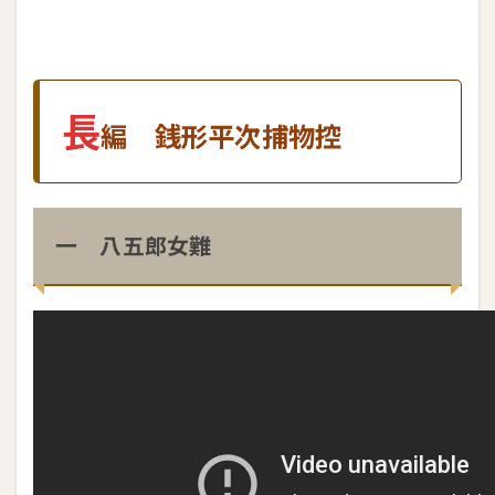
長
編 銭形平次捕物控
一 八五郎女難