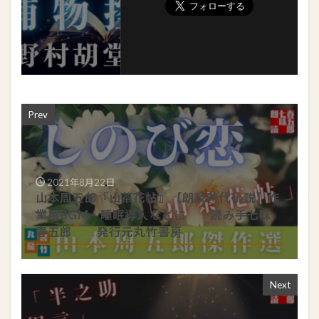
Prev
2021年8月22日
山本周五郎『山茶花帖』【朗読時代小説】作
業用BGM・睡眠導入などに 読み手七味
春五郎 発行元丸竹書房
Next