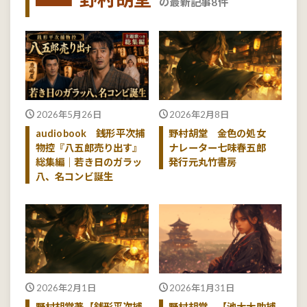
の最新記事8件
2026年5月26日
2026年2月8日
audiobook 銭形平次捕
野村胡堂 金色の処女
物控『八五郎売り出す』
ナレーター七味春五郎
総集編｜若き日のガラッ
発行元丸竹書房
八、名コンビ誕生
2026年2月1日
2026年1月31日
野村胡堂著【銭形平次捕
野村胡堂 【池大大助捕