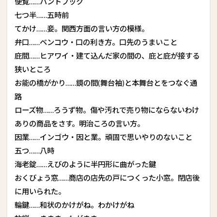
便覧……ハンドブック
七つ半……五時前
てかけ……妾。関西方面の言い方の模様。
弁口……ベンコウ・口の利き方。口先のうまいこと
庇間……ヒアワイ・建て込んだ家の間の、庇と庇が接する
狭いところ
お能の橋がかり……鏡の間(舞台袖)と本舞台とをつなぐ通
路
ローズ物……ろうず物。傷や汚れで売り物にならないわけ
ありの商品をさす。明治ころの言い方。
因業……インゴウ・因と業。頑固で思いやりのないこと
五つ……八時
海老錠……えびのように半円形に曲がった鍵
おくびょう窓……商店の店先の戸につくった小窓。閉店後
に用いられた。
輪鍵……和状のかけがね。わかけがね