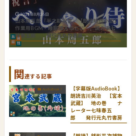
2021年8月26日
山本周五郎『半之助祝言』【朗読時代小説】
作業用BGM・睡眠導入などに 読み手七
味春五郎 発行元丸竹書房
関
連する記事
【字幕版AudioBook】
AudioBook！
朗読吉川英治 【宮本
武蔵】 地の巻 ナ
レーター七味春五
郎 発行元丸竹書房