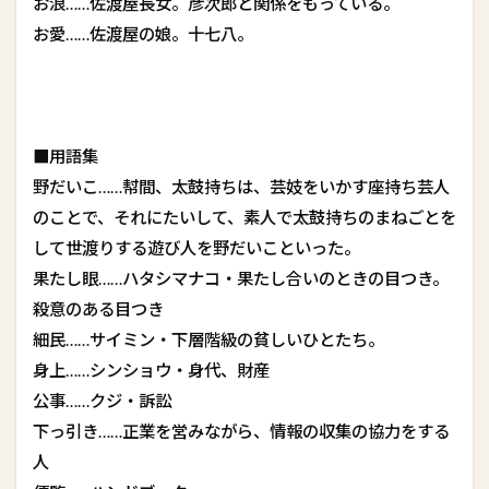
お浪……佐渡屋長女。彦次郎と関係をもっている。
お愛……佐渡屋の娘。十七八。
■用語集
野だいこ……幇間、太鼓持ちは、芸妓をいかす座持ち芸人
のことで、それにたいして、素人で太鼓持ちのまねごとを
して世渡りする遊び人を野だいこといった。
果たし眼……ハタシマナコ・果たし合いのときの目つき。
殺意のある目つき
細民……サイミン・下層階級の貧しいひとたち。
身上……シンショウ・身代、財産
公事……クジ・訴訟
下っ引き……正業を営みながら、情報の収集の協力をする
人