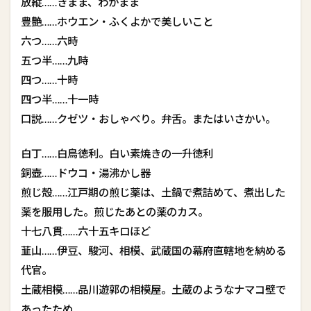
放縦……きまま、わがまま
豊艶……ホウエン・ふくよかで美しいこと
六つ……六時
五つ半……九時
四つ……十時
四つ半……十一時
口説……クゼツ・おしゃべり。弁舌。またはいさかい。
白丁……白鳥徳利。白い素焼きの一升徳利
銅壺……ドウコ・湯沸かし器
煎じ殻……江戸期の煎じ薬は、土鍋で煮詰めて、煮出した
薬を服用した。煎じたあとの薬のカス。
十七八貫……六十五キロほど
韮山……伊豆、駿河、相模、武蔵国の幕府直轄地を納める
代官。
土蔵相模……品川遊郭の相模屋。土蔵のようなナマコ壁で
あったため