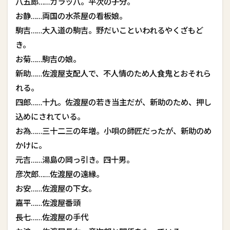
八五郎……ガラッ八。平次の子分。
お静……両国の水茶屋の看板娘。
駒吉……大入道の駒吉。野だいこといわれるやくざもど
き。
お菊……駒吉の娘。
新助……佐渡屋支配人で、不人情のため人食鬼とおそれら
れる。
四郎……十九。佐渡屋の若き当主だが、新助のため、押し
込めにされている。
お為……三十二三の年増。小唄の師匠だったが、新助のめ
かけに。
元吉……湯島の岡っ引き。四十男。
彦次郎……佐渡屋の遠縁。
お安……佐渡屋の下女。
嘉平……佐渡屋番頭
長七……佐渡屋の手代