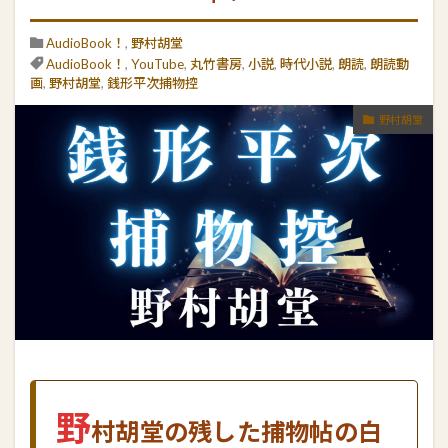
AudioBook！
,
野村胡堂
AudioBook！
,
YouTube
,
丸竹書房
,
小説
,
時代小説
,
朗読
,
朗読動
画
,
野村胡堂
,
銭形平次捕物控
野村胡堂
野
村胡堂の残した捕物帖の白