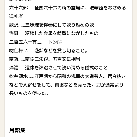
六十六部……全国六十六カ所の霊場に、法華経をおさめる
巡礼者
歌沢……三味線を伴奏にして歌う短めの歌
海鼠……精錬した金属を鋳型にながしたもの
二百五六十貫……一トン弱
総仕舞い……遊郭などを貸し切ること。
南鐐……南陵二朱銀、五百文に相当
湯灌……遺体を沐浴させて洗い清める儀式のこと
松井源水……江戸期から昭和の浅草の大道芸人。居合抜き
などで人寄せをして、歯薬などを売った。刀が通常より
長いものを使った。
用語集