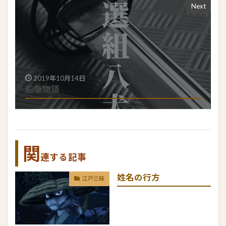
Next
2019年10月14日
鉛筆物語
関
連する記事
姓名の行方
江戸三昧