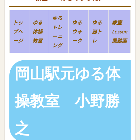
ゆる
トッ
ゆる
ゆる
ゆる
教室
トレ
プペ
体操
ウォ
筋ト
Lesson
ーニ
ージ
教室
ーク
レ
風動画
ング
岡山駅元ゆる体
操教室 小野勝
之