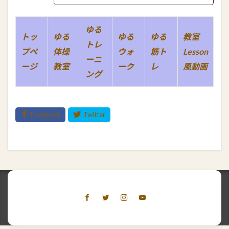
ゆる
トッ
ゆる
ゆる
ゆる
教室
トレ
プペ
体操
ウォ
筋ト
Lesson
ーニ
ージ
教室
ーク
レ
風動画
ング