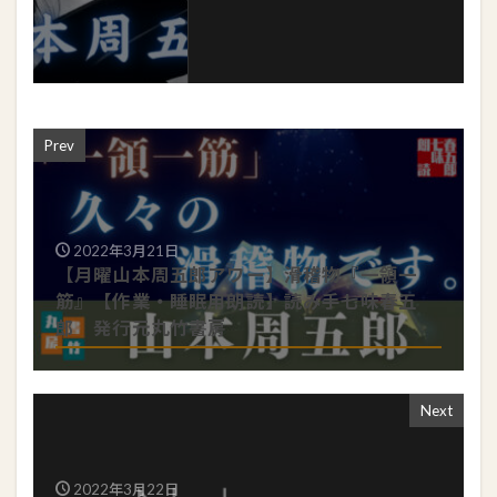
Prev
2022年3月21日
【月曜山本周五郎アワー】滑稽物『一領一
筋』【作業・睡眠用朗読】読み手七味春五
郎 発行元丸竹書房
Next
2022年3月22日