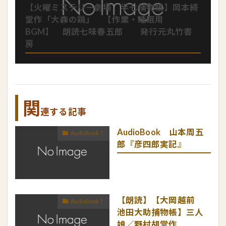
【火曜ミステリー劇場 半七捕物帳】岡本綺
堂作「大森の鶏」 【作業・睡眠用
BGM】 朗読七味春五郎 発行元丸竹書
房
関
連する記事
AudioBook 山本周五
AudioBook！
郎『彦四郎実記』
【朗読】【大岡越前
AudioBook！
池田大助捕物帳】三人
娘／野村胡堂作