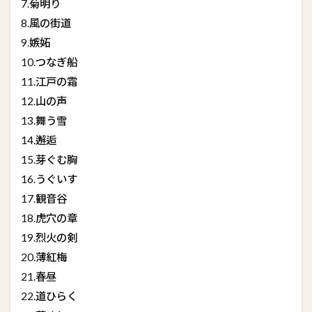
7.菊明り
8.風の街道
9.嫉妬
10.つなぎ船
11.江戸の霜
12.山の声
13.舞う雪
14.邂逅
15.芽ぐむ胸
16.うぐいす
17.観音谷
18.虎穴の章
19.烈火の剣
20.薄紅梅
21.春昼
22.道ひらく