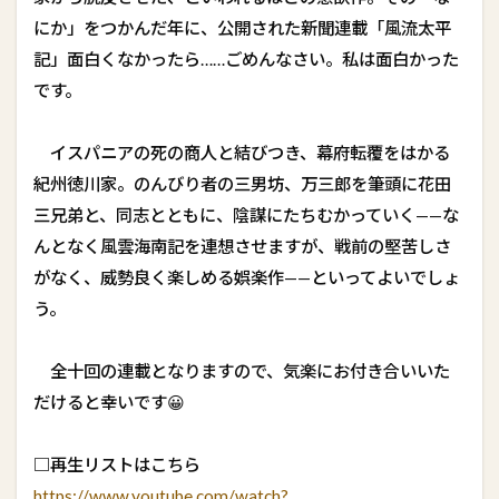
にか」をつかんだ年に、公開された新聞連載「風流太平
記」面白くなかったら……ごめんなさい。私は面白かった
です。
イスパニアの死の商人と結びつき、幕府転覆をはかる
紀州徳川家。のんびり者の三男坊、万三郎を筆頭に花田
三兄弟と、同志とともに、陰謀にたちむかっていく——な
んとなく風雲海南記を連想させますが、戦前の堅苦しさ
がなく、威勢良く楽しめる娯楽作——といってよいでしょ
う。
全十回の連載となりますので、気楽にお付き合いいた
だけると幸いです😀
□再生リストはこちら
https://www.youtube.com/watch?