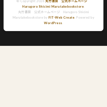
© Copyright 2026
丸竹書房 公式ホームページ
Harugoro Shicimi Marutakebookstore
.
丸竹書房 公式ホームページ Harugoro Shicimi
Marutakebookstore by
FIT-Web Create
. Powered by
WordPress
.