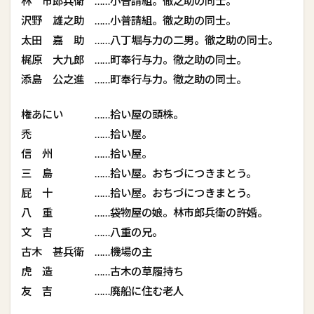
林 市郎兵衛 ……小普請組。徹之助の同士。
沢野 雄之助 ……小普請組。徹之助の同士。
太田 嘉 助 ……八丁堀与力の二男。徹之助の同士。
梶原 大九郎 ……町奉行与力。徹之助の同士。
添島 公之進 ……町奉行与力。徹之助の同士。
権あにい ……拾い屋の頭株。
禿 ……拾い屋。
信 州 ……拾い屋。
三 島 ……拾い屋。おちづにつきまとう。
屁 十 ……拾い屋。おちづにつきまとう。
八 重 ……袋物屋の娘。林市郎兵衛の許婚。
文 吉 ……八重の兄。
古木 甚兵衛 ……機場の主
虎 造 ……古木の草履持ち
友 吉 ……廃船に住む老人