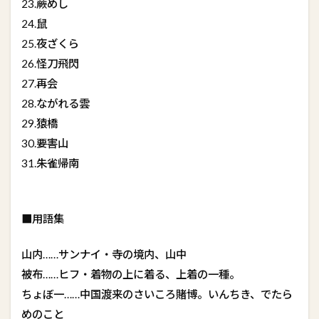
23.蕨めし
24.鼠
25.夜ざくら
26.怪刀飛閃
27.再会
28.ながれる雲
29.猿橋
30.要害山
31.朱雀帰南
■用語集
山内……サンナイ・寺の境内、山中
被布……ヒフ・着物の上に着る、上着の一種。
ちょぼ一……中国渡来のさいころ賭博。いんちき、でたら
めのこと