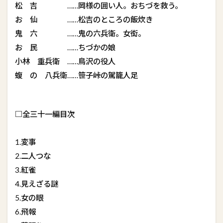
松 吉 ……岡様の囲い人。おちづを救う。
お 仙 ……松吉のところの飯炊き
鬼 六 ……鬼の六兵衛。女衒。
お 民 ……ちづかの娘
小林 重兵衛 ……鳥沢の役人
蝮 の 八兵衛……笹子峠の駕籠人足
□全三十一編目次
1.変事
2.二人つな
3.紅雀
4.見えざる謎
5.女の眼
6.飛報