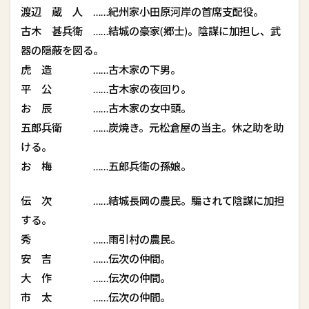
渡辺 蔵 人 ……紀州家小田原河岸の首席支配役。
古木 甚兵衛 ……結城の豪家(郷士)。陰謀に加担し、武
器の隠蔽を図る。
虎 造 ……古木家の下男。
平 公 ……古木家の夜回り。
お 辰 ……古木家の女中頭。
五郎兵衛 ……炭焼き。元松倉屋の当主。休之助を助
ける。
お 梅 ……五郎兵衛の孫娘。
伝 次 ……結城長岡の農民。騙されて陰謀に加担
する。
秀 ……雨引村の農民。
安 吉 ……伝次の仲間。
大 作 ……伝次の仲間。
市 太 ……伝次の仲間。