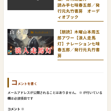
読み手七味春五郎／発
行元丸竹書房 オーデ
ィオブック
【朗読】木曜山本周五
AudioBook！
郎アワー【浪人走馬
灯】ナレーション七味
春五郎／発行元丸竹書
房
コ
メントを書く
メールアドレスが公開されることはありません。
※
が付いている
欄は必須項目です
コメント
※