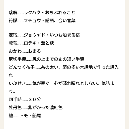
落魄……ラクハク・おちぶれること
符牒……フチョウ・隠語、合い言葉
定宿……ジョウヤド・いつも泊まる宿
蘆荻……ロテキ・葦と荻
おかわ……おまる
尻切半纏……尻の上までの丈の短い半纏
どんつく布子……糸の太い、節の多い木綿地で作った綿入
れ
いぶせき……気が塞ぐ。心が晴れ晴れとしない。気詰ま
り。
四半時……３０分
牡丹色……紫がかった濃紅色
艫……トモ・船尾