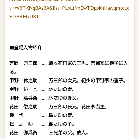
v=W8TXNqBAz3A&list=PLbLffmEwTDppkhHawqmteLo
Vl7BRMxUBJ
■登場人物紹介
吉岡 万三郎 ……旗本花田家の三男。吉岡家に養子に入
る。
甲野 休之助 ……万三郎の次兄。紀州の甲野家の養子。
甲野 い と ……休之助の妻。
甲野 藤兵衛 ……休之助の養父。
花田 徹之助 ……万三郎の長兄。花田家当主。
幾 代 ……徹之助の妻。
松 之 助 ……徹之助の子。
花田 弥兵衛 ……三兄弟の父。故人。