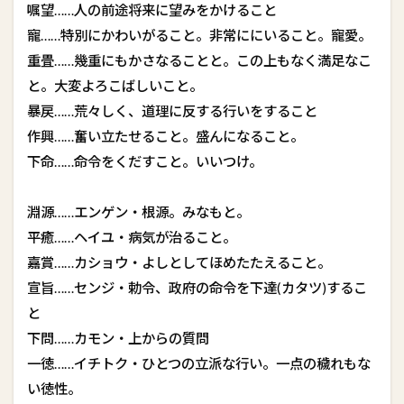
嘱望……人の前途将来に望みをかけること
寵……特別にかわいがること。非常ににいること。寵愛。
重畳……幾重にもかさなることと。この上もなく満足なこ
と。大変よろこばしいこと。
暴戻……荒々しく、道理に反する行いをすること
作興……奮い立たせること。盛んになること。
下命……命令をくだすこと。いいつけ。
淵源……エンゲン・根源。みなもと。
平癒……ヘイユ・病気が治ること。
嘉賞……カショウ・よしとしてほめたたえること。
宣旨……センジ・勅令、政府の命令を下達(カタツ)するこ
と
下問……カモン・上からの質問
一徳……イチトク・ひとつの立派な行い。一点の穢れもな
い徳性。