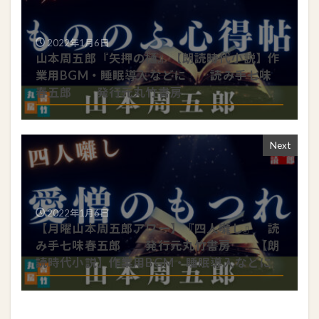
2022年1月6日
山本周五郎『矢押の樋』【朗読時代小説】作
業用BGM・睡眠導入などに 読み手七味
春五郎 発行元丸竹書房
Next
2022年1月6日
【月曜山本周五郎アワー】『四人囃し』 読
み手七味春五郎 発行元丸竹書房 【朗
読時代小説】作業用BGM・睡眠導入などに