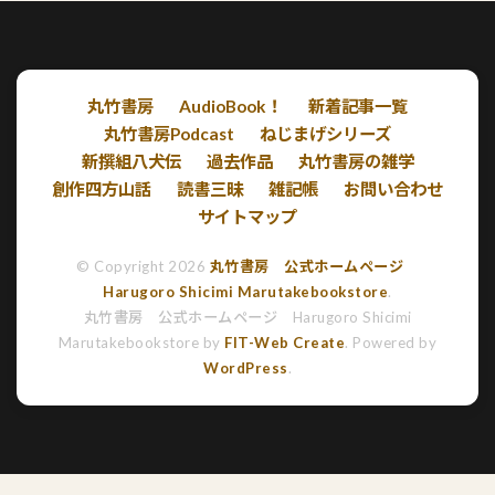
丸竹書房
AudioBook！
新着記事一覧
丸竹書房Podcast
ねじまげシリーズ
新撰組八犬伝
過去作品
丸竹書房の雑学
創作四方山話
読書三昧
雑記帳
お問い合わせ
サイトマップ
© Copyright 2026
丸竹書房 公式ホームページ
Harugoro Shicimi Marutakebookstore
.
丸竹書房 公式ホームページ Harugoro Shicimi
Marutakebookstore by
FIT-Web Create
. Powered by
WordPress
.