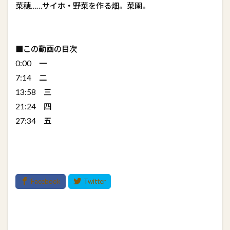
菜穂……サイホ・野菜を作る畑。菜園。
■この動画の目次
0:00 一
7:14 二
13:58 三
21:24 四
27:34 五