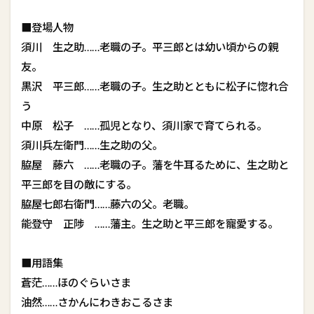
■登場人物
須川 生之助……老職の子。平三郎とは幼い頃からの親
友。
黒沢 平三郎……老職の子。生之助とともに松子に惚れ合
う
中原 松子 ……孤児となり、須川家で育てられる。
須川兵左衛門……生之助の父。
脇屋 藤六 ……老職の子。藩を牛耳るために、生之助と
平三郎を目の敵にする。
脇屋七郎右衛門……藤六の父。老職。
能登守 正陟 ……藩主。生之助と平三郎を寵愛する。
■用語集
蒼茫……ほのぐらいさま
油然……さかんにわきおこるさま