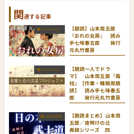
関
連する記事
【朗読】山本周五郎
AudioBook！
『おれの女房』 読み
手七味春五郎 発行
元丸竹書房
【朗読一人でドラ
AudioBook！
マ】 山本周五郎『霜
柱』【作業・睡眠用朗
読】 読み手七味春五
郎 発行元丸竹書房
【朗読まとめ】山本周
山本周五郎
五郎／夜明けの辻
再録シリーズ 四