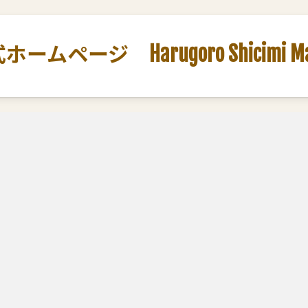
ージ Harugoro Shicimi Marut