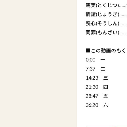
篤実(とくじつ)…
情誼(じょうぎ)
喪心(そうしん)
問罪(もんざい)
■この動画のもく
0:00 一
7:37 二
14:23 三
21:30 四
28:47 五
36:20 六