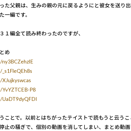
った父親は、生みの親の元に戻るようにと彼女を送り出
た一編です。
３１編全て読み終わったのですが、
とめ
be/ny3BCZehzlE
e/_s1FleQEh8s
e/XJujkyswcas
be/YvYZTCEB-P8
be/UaDT9dyQFDI
うことで。以前とはちがったテイストで読もうと云うこ
停止の騒ぎで、個別の動画を消してしまい、まとめ動画