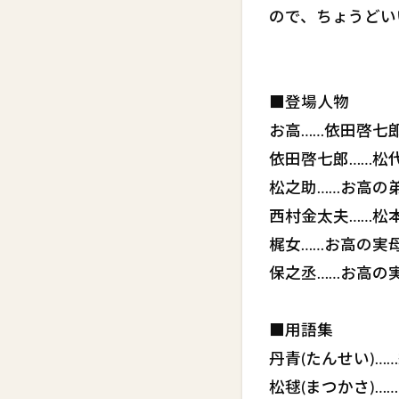
ので、ちょうどい
■登場人物
お高……依田啓七
依田啓七郎……松
松之助……お高の
西村金太夫……松
梶女……お高の実
保之丞……お高の
■用語集
丹青(たんせい)…
松毬(まつかさ)…