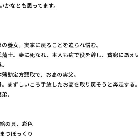
いかなとも思ってます。
郎の養女。実家に戻ることを迫られ悩む。
代藩士。妻に死なれ、本人も病で役を辞し、貧窮にあえ
弟。
本藩勘定方頭取で、お高の実父。
母。まずしいころ手放したお高を取り戻そうと奔走する
実弟。
…絵の具、彩色
…まつぼっくり