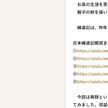
お高の生涯を思
親子の絆を描い
婦道記は、昨年
日本婦道記朗読ま
①
https://youtu.
②
https://youtu.b
③
https://youtu.b
④
https://youtu.
⑤
https://youtu.
今回は再録とい
てみました。収益