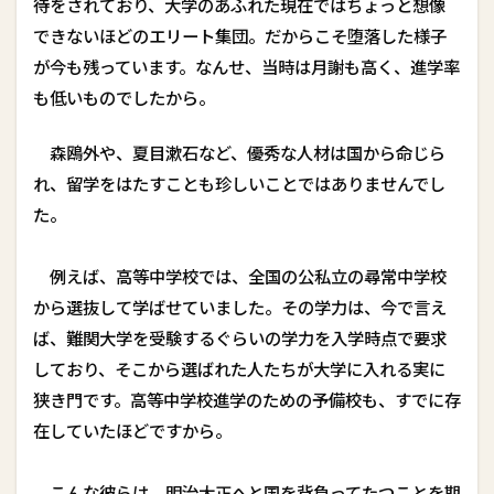
待をされており、大学のあふれた現在ではちょっと想像
できないほどのエリート集団。だからこそ堕落した様子
が今も残っています。なんせ、当時は月謝も高く、進学率
も低いものでしたから。
森鴎外や、夏目漱石など、優秀な人材は国から命じら
れ、留学をはたすことも珍しいことではありませんでし
た。
例えば、高等中学校では、全国の公私立の尋常中学校
から選抜して学ばせていました。その学力は、今で言え
ば、難関大学を受験するぐらいの学力を入学時点で要求
しており、そこから選ばれた人たちが大学に入れる――実に
狭き門です。高等中学校進学のための予備校も、すでに存
在していたほどですから。
こんな彼らは、明治大正へと国を背負ってたつことを期