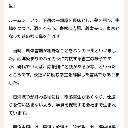
生」
ルームシェアで、下宿の一部屋を寝床とし、夢を語り、牛
鍋をつつき、酒をくらう。寄席に吉原、義太夫に、東京と
なった花の都に鼻を伸ばす――
当時、風体言動が粗野なことをバンカラ風といいまし
た。西洋染まりのハイカラに対抗する書生の様子です
が、現代でいえば、応援団に名残があるかな、といった
ところです。夜這いに励む学生を揶揄した言葉でもありま
した。
日清戦争が終わる頃には、堕落書生が多くなり、仕送
りを使い込まないよう、学資を保管する会社まで生まれ
ています。
明治中頃には、硬派・軟派の二流が生まれ、坪内逍遙