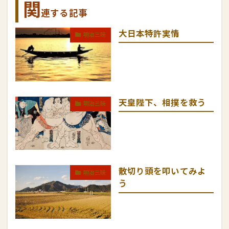
関
連する記事
大日本特許実情
明治三昧
天皇陛下、相撲を救う
明治三昧
散切り頭を叩いてみよ
明治三昧
う