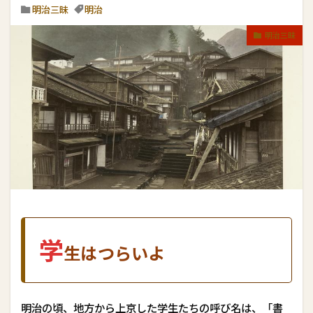
明治三昧
明治
明治三昧
学
生はつらいよ
明治の頃、地方から上京した学生たちの呼び名は、「書