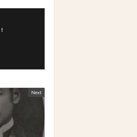
！
Next