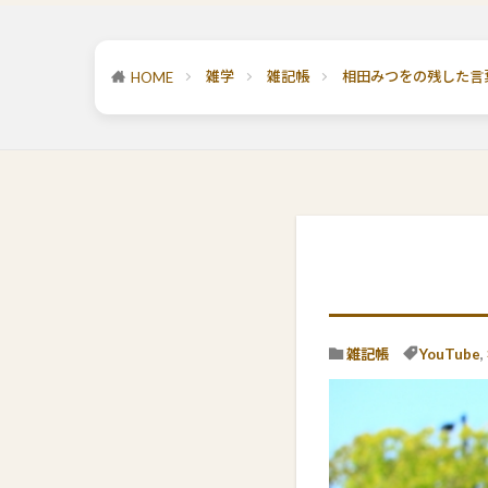
雑学
雑記帳
相田みつをの残した言
HOME
雑記帳
YouTube
,