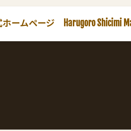
ージ Harugoro Shicimi Marut