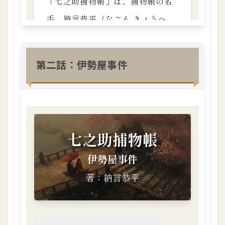
話
：
獄
門
首
異
第二話：伊勢屋事件
変
1.3.
5
第
五
話
：
さ
か
さ
天
一
坊
1.3.
6