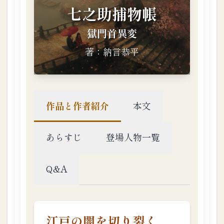
1.3.
12
第
十
二
話
：
春
風
幽
霊
1.3.
13
第
十
三
話
：
青
空
呪
文