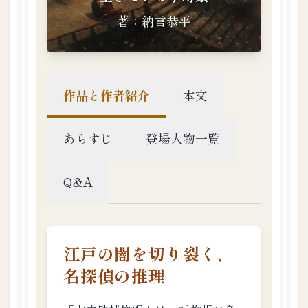
二
話
：
伊
勢
屋
事
件
1.3.
3
第
三
話
：
十
手
黒
星
1.3.
4
第
四