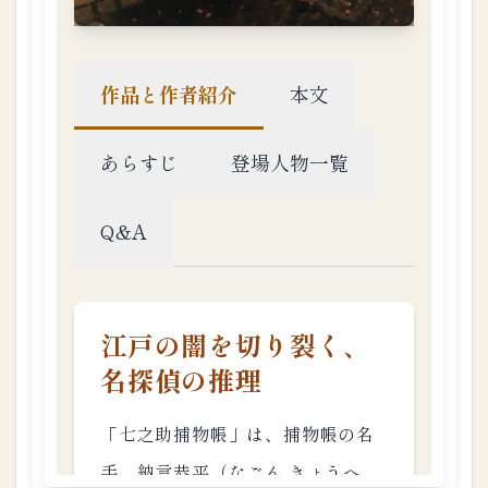
鞠
唄
1.3.
16
第
十
六
話
：
大
江
戸
二
人
娘
1.3.
17
第
二
一
話