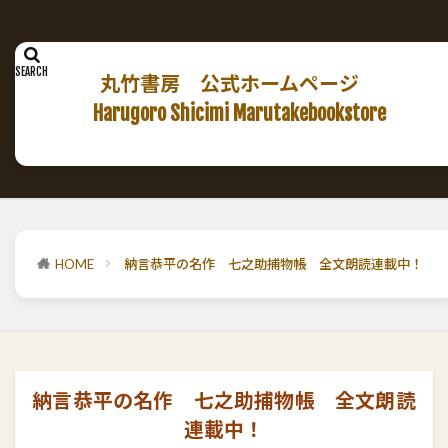
丸竹書房 公式ホームページ
Harugoro Shicimi Marutakebookstore
HOME
納言恭平の名作 七之助捕物帳 全文朗読連載中！
納言恭平の名作 七之助捕物帳 全文朗読
連載中！