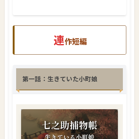
連
作
短
編
1.3.
連
作短編
1
第
一
話
：
生
き
第一話：生きていた小町娘
て
い
た
小
町
娘
1.3.
2
第