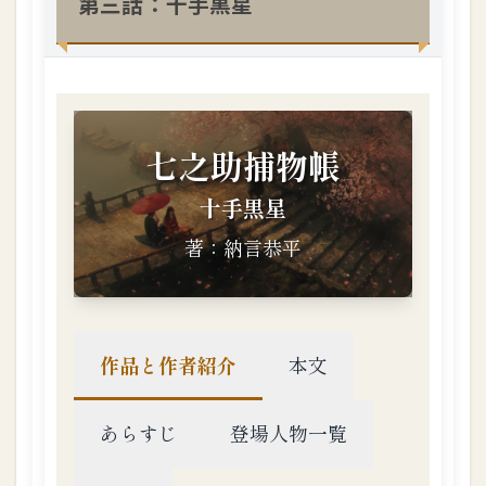
第三話：十手黒星
8
第
八
話
：
口
笛
の
謎
1.3.
9
第
九
話
：
人
真
似
鳥
の
夢
1.3.