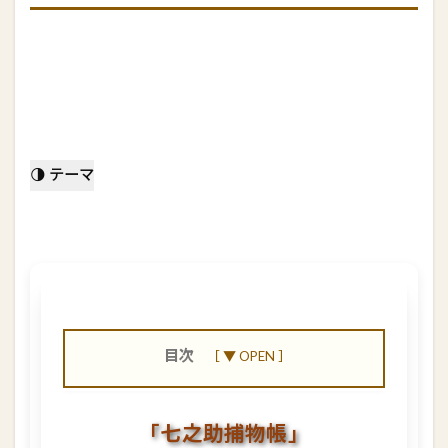
🌗 テーマ
目次
1
「
七
「七之助捕物帳」
之