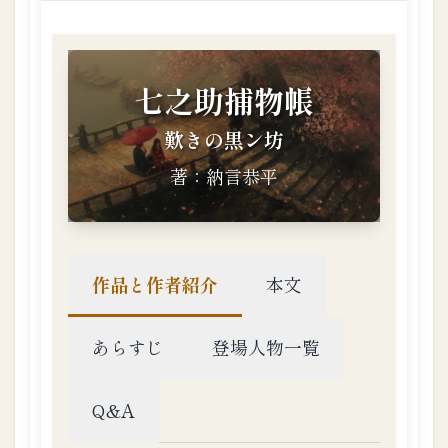
話
の
タ
イ
ト
ル