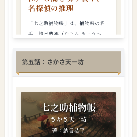
1.3.
14
第
十
四
話
：
釣
鐘
堂
第五話：さかさ天一坊
の
娘
1.3.
15
第
十
五
話
：
春
宵
手