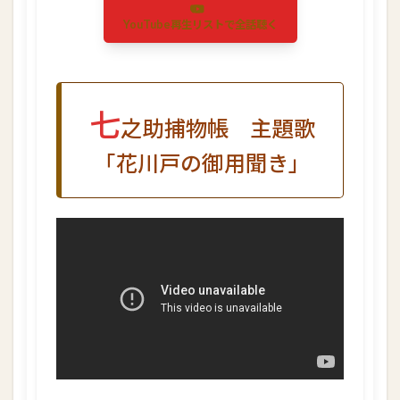
1.2
YouTube再生リストで全話聴く
七
之
助
捕
物
七
帳
之助捕物帳 主題歌
主
「花川戸の御用聞き」
題
歌
「
花
川
戸
の
御
用
聞
き
」
1.3