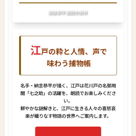
助
捕
納言恭平 朗読の世界
物
帳
」
1.1
江
江
戸の粋と人情、声で
戸
の
味わう捕物帳
粋
と
人
情
、
名手・納言恭平が描く、江戸は花川戸の名御用
声
聞「七之助」の活躍を、朗読でお楽しみくださ
で
い。
味
鮮やかな謎解きと、江戸に生きる人々の喜怒哀
わ
う
楽が織りなす物語の世界へご案内します。
捕
物
帳