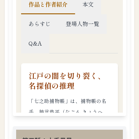
第
六
話
：
業
平
御
殿
1.3.
7
第
七
話
：
歎
き
の
黒
ン
坊
1.3.