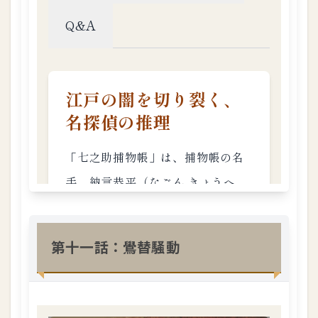
第十一話：鷽替騒動