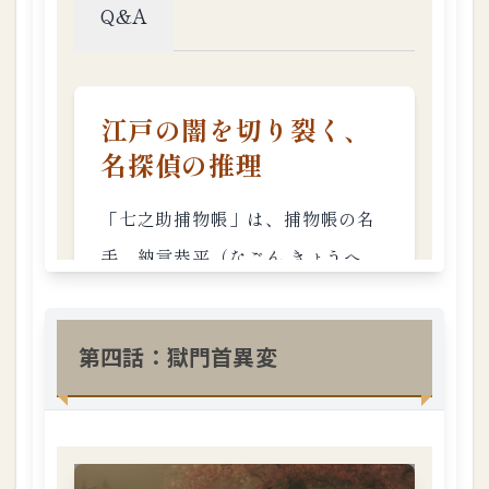
10
第
十
話
：
大
黒
丸
秘
譚
1.3.
11
第
十
一
話
第四話：獄門首異変
：
鷽
替
騒
動