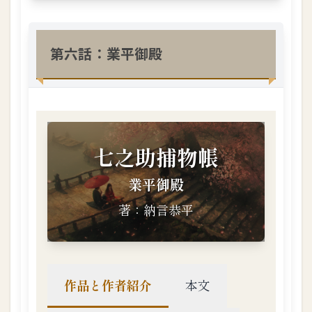
：
小
指
物
第六話：業平御殿
語
1.3.
18
第
二
十
五
話
：
消
え
失
せ
た
男
1.3.
19
第