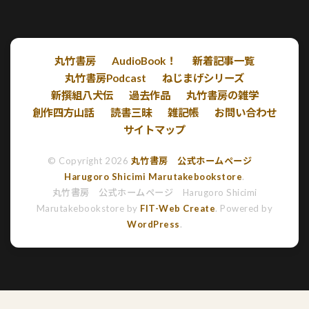
丸竹書房
AudioBook！
新着記事一覧
丸竹書房Podcast
ねじまげシリーズ
新撰組八犬伝
過去作品
丸竹書房の雑学
創作四方山話
読書三昧
雑記帳
お問い合わせ
サイトマップ
© Copyright 2026
丸竹書房 公式ホームページ
Harugoro Shicimi Marutakebookstore
.
丸竹書房 公式ホームページ Harugoro Shicimi
Marutakebookstore by
FIT-Web Create
. Powered by
WordPress
.