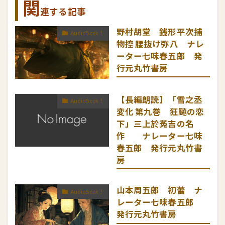
関
連する記事
野村胡堂 銭形平次捕
AudioBook！
物控 腰抜け弥八 ナレ
ーター七味春五郎 発
行元丸竹書房
【長編朗読】「雪之丞
AudioBook！
変化 第九巻 狂飈の恋
下」三上於菟吉の名
作 ナレーター七味
春五郎 発行元丸竹書
房
山本周五郎 初蕾 ナ
AudioBook！
レーター七味春五郎
発行元丸竹書房