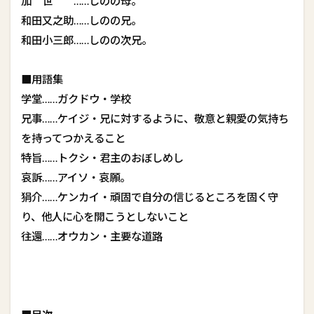
加 世 ……しのの母。
和田又之助……しのの兄。
和田小三郎……しのの次兄。
■用語集
学堂……ガクドウ・学校
兄事……ケイジ・兄に対するように、敬意と親愛の気持ち
を持ってつかえること
特旨……トクシ・君主のおぼしめし
哀訴……アイソ・哀願。
狷介……ケンカイ・頑固で自分の信じるところを固く守
り、他人に心を開こうとしないこと
往還……オウカン・主要な道路