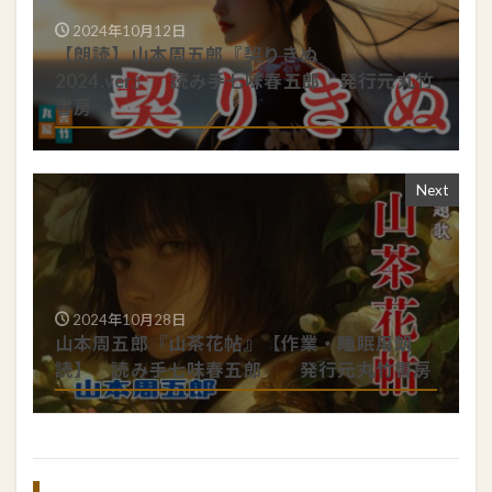
2024年10月12日
【朗読】山本周五郎『契りきぬ
2024.ver』 読み手七味春五郎 発行元丸竹
書房
Next
2024年10月28日
山本周五郎『山茶花帖』【作業・睡眠用朗
読】 読み手七味春五郎 発行元丸竹書房