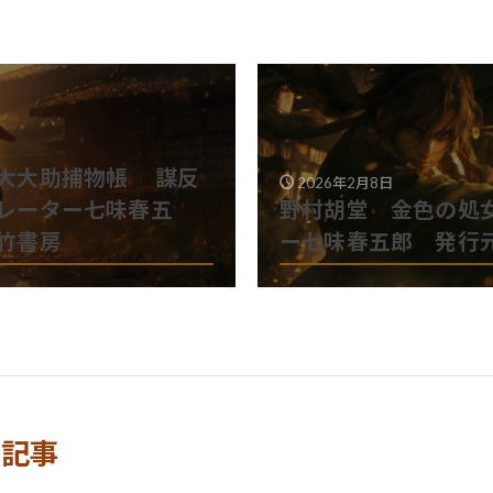
大大助捕物帳 謀反
2026年2月8日
レーター七味春五
野村胡堂 金色の処
竹書房
ー七味春五郎 発行
る記事