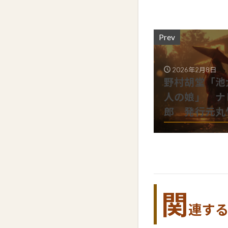
Prev
2026年2月8日
野村胡堂「池
人の娘」 ナ
郎 発行元丸
関
連す