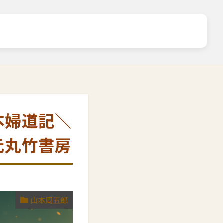
日本婦道記＼
元丸竹書房
山本周五郎