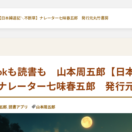
五郎【日本婦道記＼不断草】ナレーター七味春五郎 発行元丸竹書房
Bookも読書も 山本周五郎【
ナレーター七味春五郎 発行
五郎
,
読書アプリ
山本周五郎