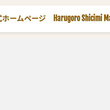
ージ Harugoro Shicimi Marut