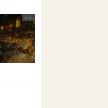
Next
女 ナレータ
元丸竹書房