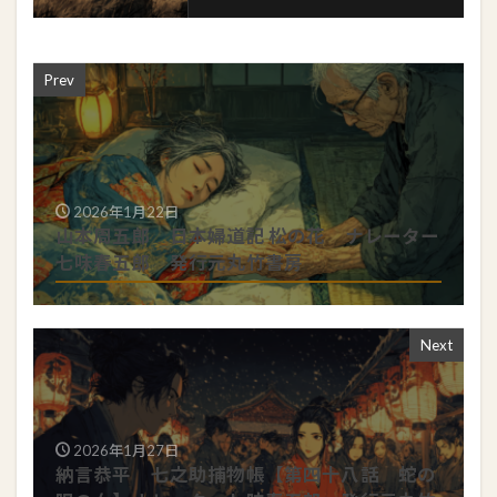
Prev
2026年1月22日
山本周五郎 日本婦道記 松の花 ナレーター
七味春五郎 発行元丸竹書房
Next
2026年1月27日
納言恭平 七之助捕物帳【第四十八話 蛇の