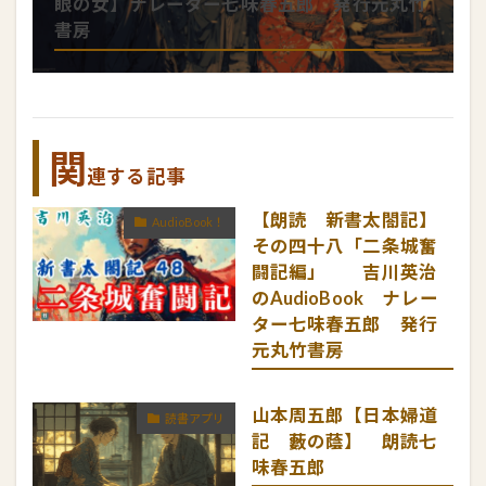
眼の女】ナレーター七味春五郎 発行元丸竹
書房
関
連する記事
【朗読 新書太閤記】
AudioBook！
その四十八「二条城奮
闘記編」 吉川英治
のAudioBook ナレー
ター七味春五郎 発行
元丸竹書房
山本周五郎【日本婦道
読書アプリ
記 藪の蔭】 朗読七
味春五郎