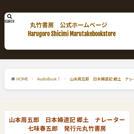
丸竹書房 公式ホームページ
Harugoro Shicimi Marutakebookstore
HOME
AudioBook！
山本周五郎 日本婦道記 郷土 ナ
山本周五郎 日本婦道記 郷土 ナレーター
七味春五郎 発行元丸竹書房