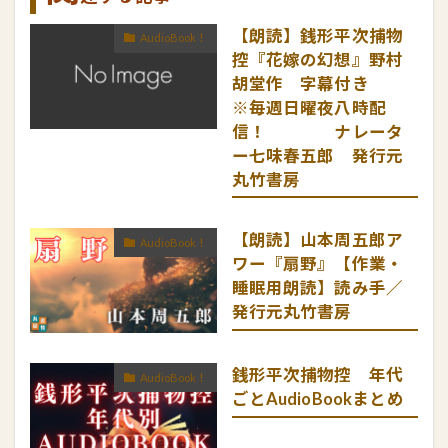
【朗読】銭形平次捕物
AudioBook！
控『花嫁の幻想』野村
胡堂作 字幕付き
※毎週日曜夜八時配
信！ ナレータ
ー七味春五郎 発行元
丸竹書房
【朗読】山本周五郎ア
AudioBook！
ワー『扇野』【作業・
睡眠用朗読】読み手／
発行元丸竹書房
銭形平次捕物控 年代
AudioBook！
ごとAudioBookまとめ