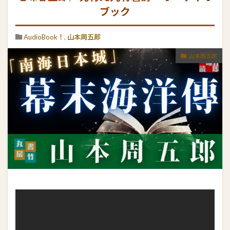
ブック
AudioBook！
,
山本周五郎
山本周五郎