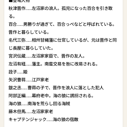
■登場人物
秋津晋作……左沼家の浪人。孤児になった百合を引き取
る。
百合……男勝りが過ぎて、百合っぺなどと呼ばれている。
晋作と暮らしている。
名代三弥……相州甘縄藩に仕官しているが、元は晋作と同
じ長屋に暮らしていた。
宮沢伝蔵……左沼家家臣で、晋作の友人。
左沼有経……藩主。南蛮交易を咎に改易される。
詮子……姫
矢沢曹蒋……江戸家老
銀之丞……曹蒋の子で、晋作を浪人に落とした犯人
阿部正編……幕府老中。海の狼に誘拐される。
海の狼……南海を荒らし回る海賊
藤木但馬……左沼家家老
キャプテンジャック……海の狼の宿敵