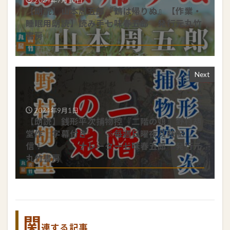
2024年7月18日
【朗読】山本周五郎『鶴は帰りぬ』【作業・
睡眠用朗読】読み手七味春五郎 発行元丸竹
書房
Next
2024年9月1日
【朗読】銭形平次捕物控『二階の娘』野村胡
堂作 字幕付き ※毎週日曜夜八時配
信！ ナレーター七味春五郎 発行元
丸竹書房
関
連する記事