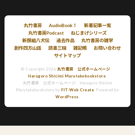
丸竹書房
AudioBook！
新着記事一覧
丸竹書房Podcast
ねじまげシリーズ
新撰組八犬伝
過去作品
丸竹書房の雑学
創作四方山話
読書三昧
雑記帳
お問い合わせ
サイトマップ
© Copyright 2026
丸竹書房 公式ホームページ
Harugoro Shicimi Marutakebookstore
.
丸竹書房 公式ホームページ Harugoro Shicimi
Marutakebookstore by
FIT-Web Create
. Powered by
WordPress
.