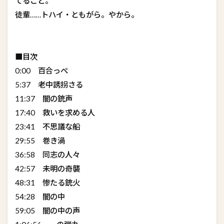
てること。
徒輩……トハイ・ともがら。やから。
■目次
0:00 百合っぺ
5:37 老中誘拐さる
11:37 闇の銃声
17:40 救いを求める人
23:41 不思議な船
29:55 巻き渦
36:58 同志の人々
42:57 未明の奇襲
48:31 惨たる銃火
54:28 闇の中
59:05 闇の中の声