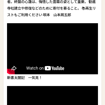
者。終盤の心蓮は、悔悟した雲霧の姿として重要。 勧進
寺社建立や修復などのために寄付を募ること。 📚再生リ
ストもご利用ください 唄本 山本周五郎
新書太閤記 一気見！