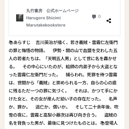
📚あらすじ 吉川英治が描く、若き義賊・雲霧仁左衛門
の罪と悔悟の物語。 伊勢・間の山で血盟を交わした五
人の若者たちは、「天明五人男」として世に名を轟かせ
る。 その中心にいたのが、絵師の内弟子から大盗とな
った雲霧仁左衛門だった。 捕らわれ、死罪を待つ雲霧
は、世間から「義賊」と崇められる一方、自らの心の底
に残るただ一つの罪に気づく。 それは、かつて手にか
けた女と、その女が産んだ幼い子の存在だった。 名声
か、罪か。 逃亡か、償いか。 そして二十余年後、吹
雪の夜に、雲霧と高梨小藤次は再び向き合う。 盗賊の
名を背負った男が、最後に見つけたものとは――。 📚登場人