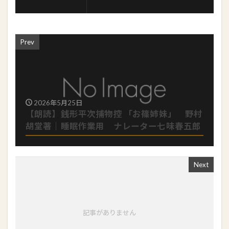
Prev
2026年5月25日
【朗読】銭形平次捕物控 「お篠姉妹」 野村
胡堂著｜睡眠作業用 ナレーター七味春五郎
Next
記事がありません