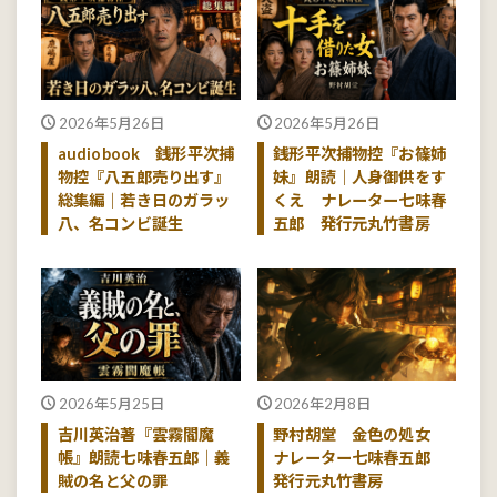
2026年5月26日
2026年5月26日
audiobook 銭形平次捕
銭形平次捕物控『お篠姉
物控『八五郎売り出す』
妹』朗読｜人身御供をす
総集編｜若き日のガラッ
くえ ナレーター七味春
八、名コンビ誕生
五郎 発行元丸竹書房
2026年5月25日
2026年2月8日
吉川英治著『雲霧閻魔
野村胡堂 金色の処女
帳』朗読七味春五郎｜義
ナレーター七味春五郎
賊の名と父の罪
発行元丸竹書房