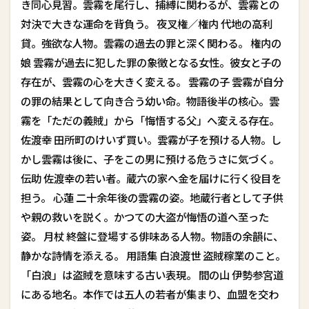
き同心見習。雲霧を尾行し、捕縛に関わるが、雲霧との
対決で大きな運命を背負う。 夜叉権／権内 代地の高利
貸。強欲な人物。雲霧の過去の罪と深く関わる。 権内の
娘 雲霧が過去に犯した罪の象徴となる女性。彼女と子の
存在が、雲霧の心を大きく変える。 雲霧の子 雲霧が自分
の罪の結果として向き合う幼い命。物語後半の核心。雲
霧を「ただの義賊」から「悔悟する父」へ変える存在。
佐渡幸 田所町のけいず買い。雲霧が子を預ける人物。し
かし雲霧は後に、子をこの男に預ける危うさに気づく。
伝助 佐渡幸の若い者。蔵六の家へ金を届けに行く役目を
担う。 心蓮 二十余年後の雲霧の姿。地蔵行者として子供
や親の救いを説く。かつての大盗が悔悟の道へ至った
姿。 月杖 終盤に登場する俳味ある人物。物語の余韻に、
静かな詩情を添える。 用語集 白浪渡世 盗賊稼業のこと。
「白浪」は盗賊を意味する古い表現。 間の山 伊勢参宮道
にある地名。本作では五人の若者が集まり、血盟を交わ