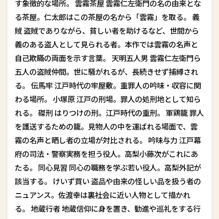
す象徴的な場所。 雲霧茶屋 雲霧仁左衛門の名の由来とな
る茶屋。仁太郎はこの茶屋の名から「雲霧」を取る。 義
賊 盗賊でありながら、貧しい者を助けるなど、世間から
義のある盗人として見られる者。本作では雲霧の名声と
自己欺瞞の両面を示す言葉。 天明五人男 雲霧仁左衛門ら
五人の盗賊仲間。世に騒がれるが、長続きせず捕縛され
る。 伝馬牢 江戸時代の牢屋敷。重罪人の吟味・収容に関
わる場所。 小塚原 江戸の刑場。罪人の処刑地として知ら
れる。 磔刑 はりつけの刑。江戸時代の重刑。 軍鶏籠 罪人
を護送するための籠。見物人の中を運ばれる場面で、雲
霧の名声と晒し者の立場が対比される。 吟味与力 江戸幕
府の司法・警察実務を担う役人。高梨小藤次がこれにあ
たる。 同心見習 同心の職務を学ぶ若い役人。高梨外記が
該当する。 けいず買い 盗品や由来の怪しい品を扱う者の
ニュアンス。佐渡幸は裏社会に近い人物として描かれ
る。 地蔵行者 地蔵信仰に身を置き、勧進や巡礼をする行