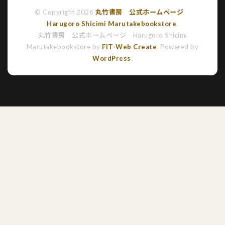
© Copyright 2026
丸竹書房 公式ホームページ
Harugoro Shicimi Marutakebookstore
.
丸竹書房 公式ホームページ Harugoro Shicimi
Marutakebookstore by
FIT-Web Create
. Powered by
WordPress
.