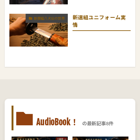
新選組ユニフォーム実
新撰組八犬伝の世界
情
AudioBook！
の最新記事8件