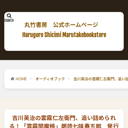
丸竹書房 公式ホームページ
Harugoro Shicimi Marutakebookstore
HOME
オーディオブック
吉川英治の雲霧仁左衛門、追い詰め
吉川英治の雲霧仁左衛門、追い詰められ
る！「雲霧閻魔帳」朗読七味春五郎 発行