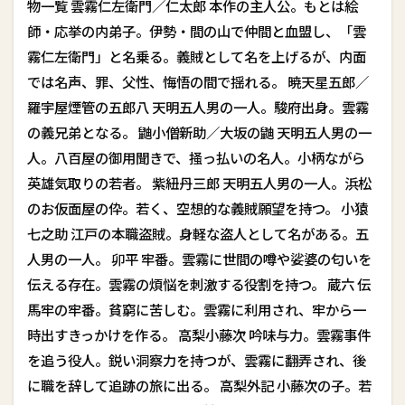
物一覧 雲霧仁左衛門／仁太郎 本作の主人公。もとは絵
師・応挙の内弟子。伊勢・間の山で仲間と血盟し、「雲
霧仁左衛門」と名乗る。義賊として名を上げるが、内面
では名声、罪、父性、悔悟の間で揺れる。 暁天星五郎／
羅宇屋煙管の五郎八 天明五人男の一人。駿府出身。雲霧
の義兄弟となる。 鼬小僧新助／大坂の鼬 天明五人男の一
人。八百屋の御用聞きで、掻っ払いの名人。小柄ながら
英雄気取りの若者。 紫紐丹三郎 天明五人男の一人。浜松
のお仮面屋の伜。若く、空想的な義賊願望を持つ。 小猿
七之助 江戸の本職盗賊。身軽な盗人として名がある。五
人男の一人。 卯平 牢番。雲霧に世間の噂や娑婆の匂いを
伝える存在。雲霧の煩悩を刺激する役割を持つ。 蔵六 伝
馬牢の牢番。貧窮に苦しむ。雲霧に利用され、牢から一
時出すきっかけを作る。 高梨小藤次 吟味与力。雲霧事件
を追う役人。鋭い洞察力を持つが、雲霧に翻弄され、後
に職を辞して追跡の旅に出る。 高梨外記 小藤次の子。若