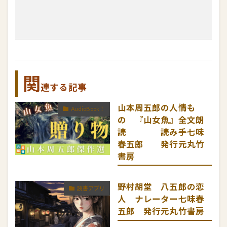
関
連する記事
山本周五郎の人情も
AudioBook！
の 『山女魚』全文朗
読 読み手七味
春五郎 発行元丸竹
書房
野村胡堂 八五郎の恋
読書アプリ
人 ナレーター七味春
五郎 発行元丸竹書房