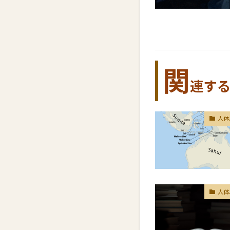
関
連す
人体
人体