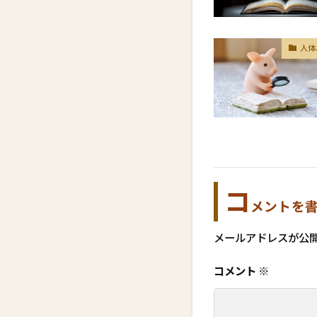
人体
コ
メントを
メールアドレスが公
コメント
※