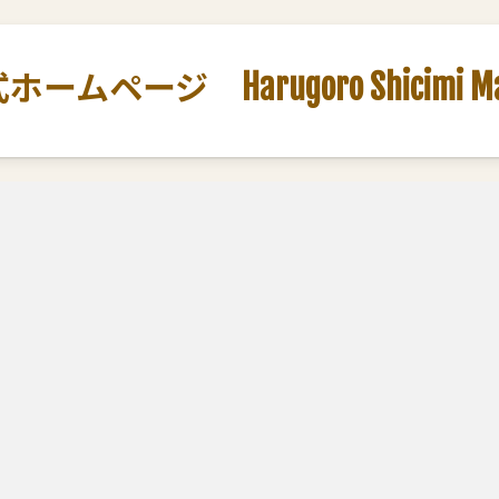
ージ Harugoro Shicimi Marut