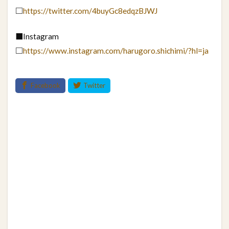
□
https://twitter.com/4buyGc8edqzBJWJ
■Instagram
□
https://www.instagram.com/harugoro.shichimi/?hl=ja