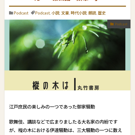
Podcast
Podcast
,
小説
,
文豪
,
時代小説
,
朗読
,
歴史
Podcast
江戸庶民の楽しみの一つであった御家騒動
歌舞伎、講談などで広まりましたる大名家の内紛です
が、樅の木における伊達騒動は、三大騒動の一つに数え