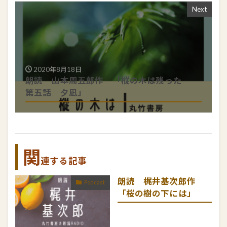
Next
2020年8月18日
朗読 山本周五郎作 「樅の木は残った
第五話 夕凪」
関
連する記事
朗読 梶井基次郎作
Podcast
「桜の樹の下には」