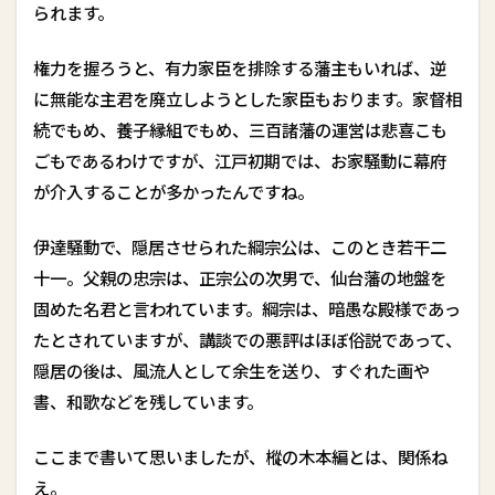
られます。
権力を握ろうと、有力家臣を排除する藩主もいれば、逆
に無能な主君を廃立しようとした家臣もおります。家督相
続でもめ、養子縁組でもめ、三百諸藩の運営は悲喜こも
ごもであるわけですが、江戸初期では、お家騒動に幕府
が介入することが多かったんですね。
伊達騒動で、隠居させられた綱宗公は、このとき若干二
十一。父親の忠宗は、正宗公の次男で、仙台藩の地盤を
固めた名君と言われています。綱宗は、暗愚な殿様であっ
たとされていますが、講談での悪評はほぼ俗説であって、
隠居の後は、風流人として余生を送り、すぐれた画や
書、和歌などを残しています。
ここまで書いて思いましたが、樅の木本編とは、関係ね
え。