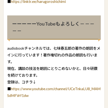
■
https://linktr.ee/harugoroshichimi
ーーーーーYouTubeもよろしく
－－－
－－
audiobookチャンネルでは、七味春五郎の著作の朗読をメ
インに行っています！著作権切れの作品の朗読も行いま
す。
現在、講談の技法を朗読にとりこめないかと、日々研鑽
を続けております。
登録は、コチラ↓
■
https://www.youtube.com/channel/UCeTnkaLU8_MAM
SdMFVrf1dw