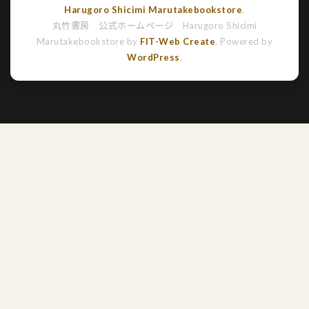
Harugoro Shicimi Marutakebookstore
.
丸竹書房 公式ホームページ Harugoro Shicimi
Marutakebookstore by
FIT-Web Create
. Powered by
WordPress
.