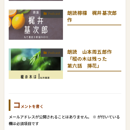
朗読檸檬 梶井基次郎
Podcast
作
朗読 山本周五郎作
Podcast
「樅の木は残った
第六話 挿花」
コ
メントを書く
メールアドレスが公開されることはありません。
※
が付いている
欄は必須項目です