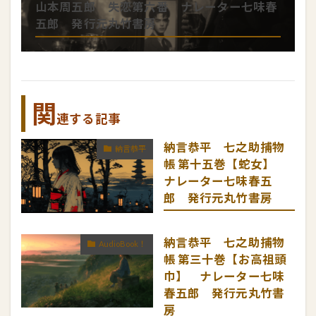
山本周五郎 失恋第六番 ナレーター七味春
五郎 発行元丸竹書房
関
連する記事
納言恭平 七之助捕物
納言恭平
帳 第十五巻【蛇女】
ナレーター七味春五
郎 発行元丸竹書房
納言恭平 七之助捕物
AudioBook！
帳 第三十巻【お高祖頭
巾】 ナレーター七味
春五郎 発行元丸竹書
房