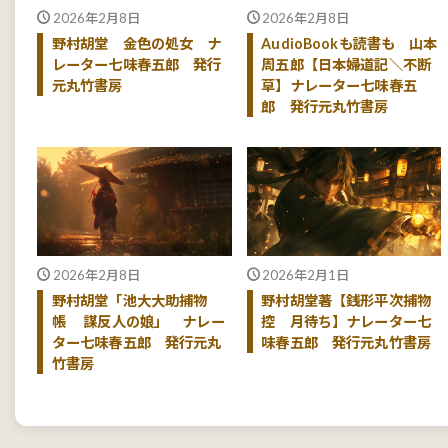
2026年2月8日
2026年2月8日
野村胡堂 金色の処女 ナ
AudioBookも読書も 山本
レーター七味春五郎 発行
周五郎【日本婦道記＼不断
元丸竹書房
草】ナレーター七味春五
郎 発行元丸竹書房
2026年2月8日
2026年2月1日
野村胡堂「池大大助捕物
野村胡堂著【銭形平次捕物
帳 謀反人の娘」 ナレー
控 月待ち】ナレーター七
ター七味春五郎 発行元丸
味春五郎 発行元丸竹書房
竹書房