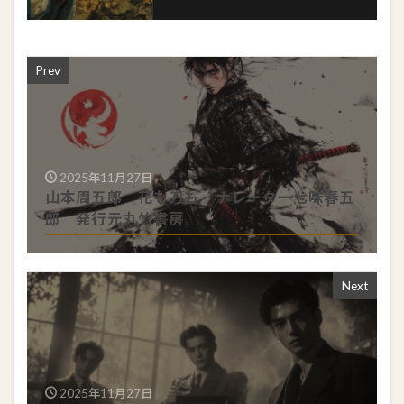
Prev
2025年11月27日
山本周五郎 花も刀も ナレーター七味春五
郎 発行元丸竹書房
Next
2025年11月27日