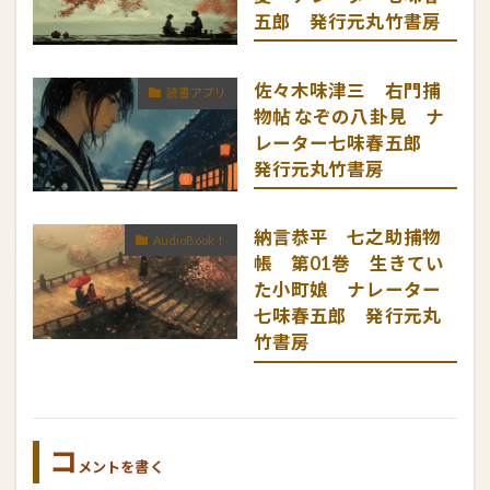
五郎 発行元丸竹書房
佐々木味津三 右門捕
読書アプリ
物帖 なぞの八卦見 ナ
レーター七味春五郎
発行元丸竹書房
納言恭平 七之助捕物
AudioBook！
帳 第01巻 生きてい
た小町娘 ナレーター
七味春五郎 発行元丸
竹書房
コ
メントを書く