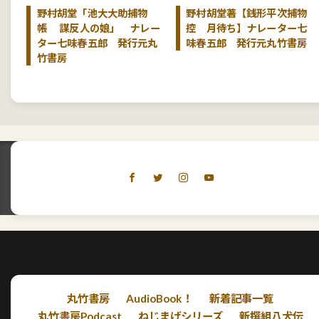
野村胡堂「池大大助捕物
野村胡堂著【銭形平次捕物
帳 謀反人の娘」 ナレー
控 月待ち】ナレーター七
ター七味春五郎 発行元丸
味春五郎 発行元丸竹書房
竹書房
丸竹書房
AudioBook！
新着記事一覧
丸竹書房Podcast
ねじまげシリーズ
新撰組八犬伝