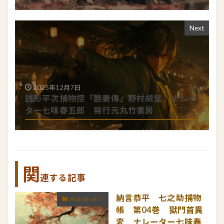
Next
2025年12月7日
銭形平次捕物控「艶妻傳」野村胡堂 ナレー
ター七味春五郎 発行元丸竹書房
関
連する記事
納言恭平 七之助捕物
AudioBook！
帳 第04巻 獄門首異
変 ナレーター七味春