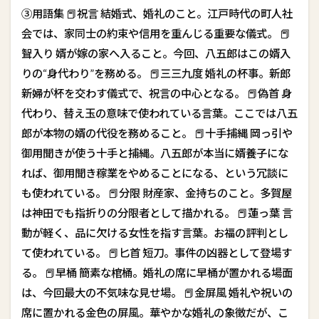
③用語集 📕祝言 結婚式、婚礼のこと。江戸時代の町人社
会では、家同士の約束や信用を重んじる重要な儀式。 📕
聟入り 婿が嫁の家へ入ること。今回、八五郎はこの婿入
りの“身代わり”を務める。 📕三三九度 婚礼の杯事。新郎
新婦が杯を交わす儀式で、祝言の中心となる。 📕偽首 身
代わり、替え玉の意味で使われている言葉。ここでは八五
郎が本物の婿の代役を務めること。 📕十手捕縄 岡っ引や
御用聞きが使う十手と捕縄。八五郎が本当に婿養子にな
れば、御用聞き稼業をやめることになる、という冗談に
も使われている。 📕分限 財産家、金持ちのこと。多賀屋
は神田でも指折りの分限者として描かれる。 📕蓮っ葉 言
動が軽く、品に欠ける女性を指す言葉。お福の評判とし
て使われている。 📕匕首 短刀。事件の凶器として登場す
る。 📕早桶 簡素な棺桶。婚礼の席に早桶が置かれる場面
は、今回最大の不気味な見せ場。 📕金屏風 婚礼や祝いの
席に置かれる金色の屏風。華やかな婚礼の象徴だが、こ