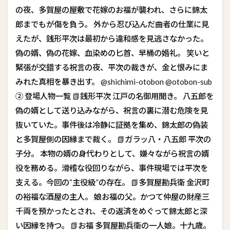
の夜、多賀屋の屋敷で花嫁のお福が襲われ、さらに錦太
郎までもが傷を負う。 外から忍び込んだ曲者の仕業に見
えたが、銭形平次は最初から違和感を見逃さなかった。
偽の婿、偽の花嫁、血染めの匕首、早桶の婚礼――。 笑いと
緊張が交錯する祝言の夜、平次の裁きが、金と恨みにま
みれた真相を暴き出す。 @shichimi-otobon @otobon-sub
② 登場人物一覧 📗銭形平次 江戸の名御用聞き。 八五郎を
偽の婿として送り込みながら、祝言の裏に潜む危険を見
抜いていた。事件後は冷静に証拠を集め、錦太郎の偽装
と多賀屋側の因縁まで裁く。 📗ガラッ八・八五郎 平次の
子分。 本物の婿の身代わりとして、嫌々ながら祝言の婿
役を務める。滑稽な役回りながら、事件現場では平次を
支える。今回の“主役級”の存在。 📗多賀屋勘兵衛 金沢町
の裕福な酒屋の主人。 娘お福の父。かつて仲屋の財産三
千両を預かったとされ、その返済をめぐって錦太郎と深
い因縁を持つ。 📗お福 多賀屋勘兵衛の一人娘。十九歳。