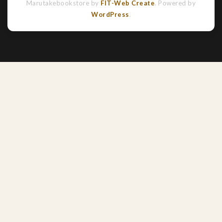
Marutakebookstore by
FIT-Web Create
. Powered by
WordPress
.