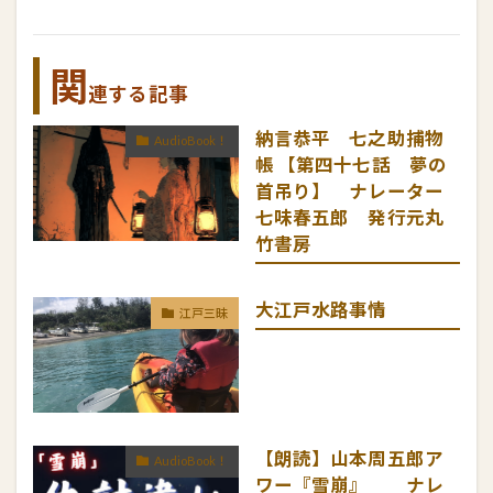
関
連する記事
納言恭平 七之助捕物
AudioBook！
帳 【第四十七話 夢の
首吊り】 ナレーター
七味春五郎 発行元丸
竹書房
大江戸水路事情
江戸三昧
【朗読】山本周五郎ア
AudioBook！
ワー『雪崩』 ナレ