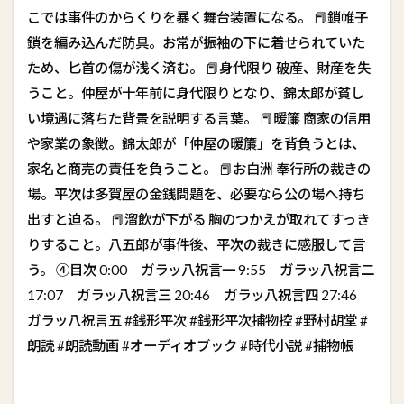
こでは事件のからくりを暴く舞台装置になる。 📕鎖帷子
鎖を編み込んだ防具。お常が振袖の下に着せられていた
ため、匕首の傷が浅く済む。 📕身代限り 破産、財産を失
うこと。仲屋が十年前に身代限りとなり、錦太郎が貧し
い境遇に落ちた背景を説明する言葉。 📕暖簾 商家の信用
や家業の象徴。錦太郎が「仲屋の暖簾」を背負うとは、
家名と商売の責任を負うこと。 📕お白洲 奉行所の裁きの
場。平次は多賀屋の金銭問題を、必要なら公の場へ持ち
出すと迫る。 📕溜飲が下がる 胸のつかえが取れてすっき
りすること。八五郎が事件後、平次の裁きに感服して言
う。 ④目次 0:00 ガラッ八祝言一 9:55 ガラッ八祝言二
17:07 ガラッ八祝言三 20:46 ガラッ八祝言四 27:46
ガラッ八祝言五 #銭形平次 #銭形平次捕物控 #野村胡堂 #
朗読 #朗読動画 #オーディオブック #時代小説 #捕物帳