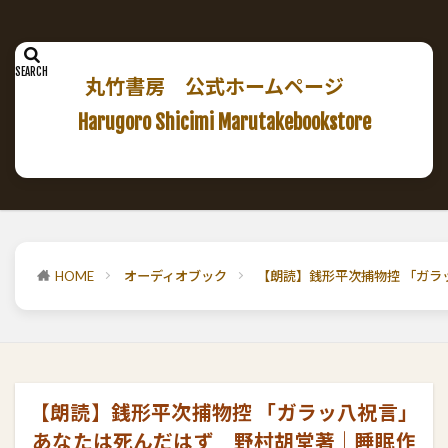
丸竹書房 公式ホームページ
Harugoro Shicimi Marutakebookstore
HOME
オーディオブック
【朗読】銭形平次捕物控 「ガ
【朗読】銭形平次捕物控 「ガラッ八祝言」
あなたは死んだはず 野村胡堂著｜睡眠作