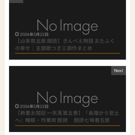
2026年5月22日
【山本周五郎 朗読】きんべえ物語 おたふく
の幸せ｜主題歌つき三部作まとめ
Next
2026年5月22日
【新書太閤記 一気見第五巻】『長篠から安土
へ』睡眠・作業用 朗読 朗読七味春五郎