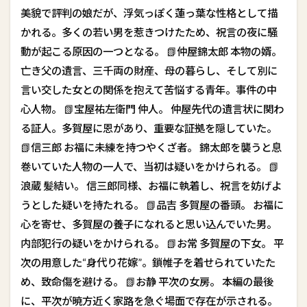
美貌で評判の娘だが、浮気っぽく蓮っ葉な性格として描
かれる。多くの若い男を惹きつけたため、祝言の夜に騒
動が起こる原因の一つとなる。 📗仲屋錦太郎 本物の婿。
亡き父の遺言、三千両の財産、母の暮らし、そして別に
言い交した女との関係を抱えて苦悩する青年。事件の中
心人物。 📗宝屋祐左衛門 仲人。 仲屋先代の遺言状に関わ
る証人。多賀屋に恩があり、重要な証拠を隠していた。
📗信三郎 お福に未練を持つやくざ者。 錦太郎を襲うと息
巻いていた人物の一人で、当初は疑いをかけられる。 📗
浪蔵 髪結い。 信三郎同様、お福に執着し、祝言を妨げよ
うとした疑いを持たれる。 📗品吉 多賀屋の番頭。 お福に
心を寄せ、多賀屋の養子になれると思い込んでいた男。
内部犯行の疑いをかけられる。 📗お常 多賀屋の下女。 平
次の用意した“身代り花嫁”。鎖帷子を着せられていたた
め、致命傷を避ける。 📗お静 平次の女房。 本編の最後
に、平次が暁方近く家路を急ぐ場面で存在が示される。