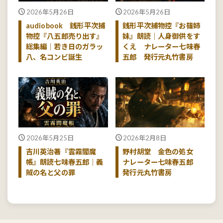
2026年5月26日
2026年5月26日
audiobook 銭形平次捕
銭形平次捕物控『お篠姉
物控『八五郎売り出す』
妹』朗読｜人身御供をす
総集編｜若き日のガラッ
くえ ナレーター七味春
八、名コンビ誕生
五郎 発行元丸竹書房
2026年5月25日
2026年2月8日
吉川英治著『雲霧閻魔
野村胡堂 金色の処女
帳』朗読七味春五郎｜義
ナレーター七味春五郎
賊の名と父の罪
発行元丸竹書房