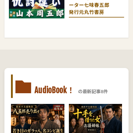
ーター七味春五郎
発行元丸竹書房
AudioBook！
の最新記事8件