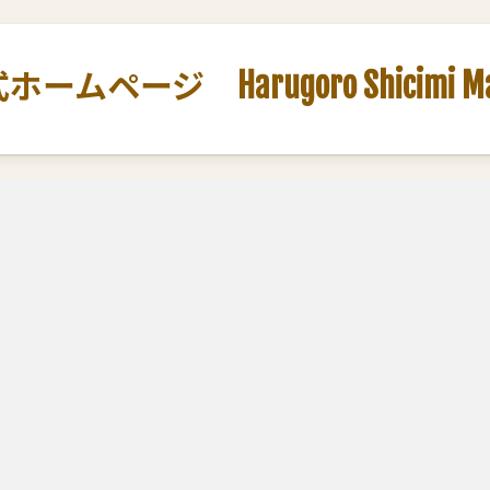
ージ Harugoro Shicimi Marut