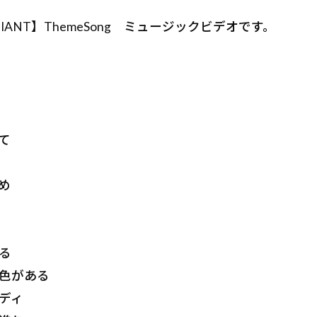
IANT】ThemeSong ミュージックビデオです。
て
め
る
色がある
ディ