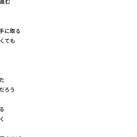
進む
手に取る
くても
た
だろう
る
く