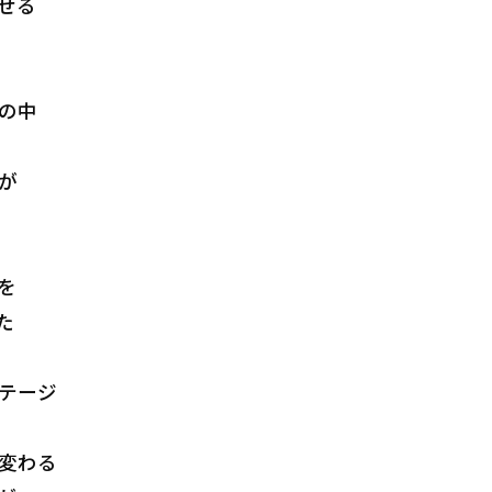
せる
の中
が
を
た
テージ
変わる