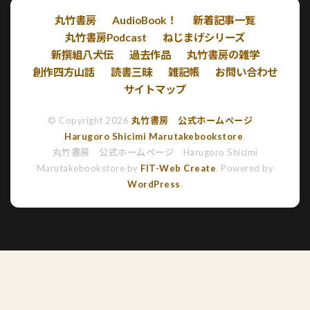
丸竹書房
AudioBook！
新着記事一覧
丸竹書房Podcast
ねじまげシリーズ
新撰組八犬伝
過去作品
丸竹書房の雑学
創作四方山話
読書三昧
雑記帳
お問い合わせ
サイトマップ
© Copyright 2026
丸竹書房 公式ホームページ
Harugoro Shicimi Marutakebookstore
.
丸竹書房 公式ホームページ Harugoro Shicimi
Marutakebookstore by
FIT-Web Create
. Powered by
WordPress
.
【朗読一人でドラマ】山本周五郎 おたふく
三部作 第二話「湯治 2026」 朗読七味春
五郎 発行元丸竹書房
七味春五郎の音本 〜人情朗読 山本周五郎 他 ·