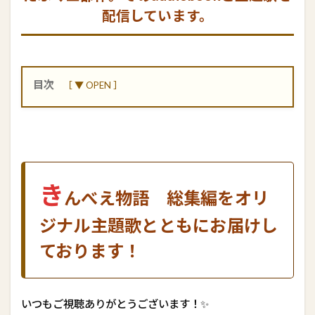
配信しています。
目次
1
き
ん
べ
え
物
き
語
んべえ物語 総集編をオリ
総
ジナル主題歌とともにお届けし
集
編
ております！
を
オ
リ
ジ
いつもご視聴ありがとうございます！✨
ナ