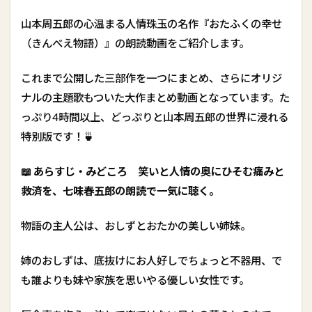
ル
主
山本周五郎の心温まる人情珠玉の名作『おたふくの幸せ
題
（きんべえ物語）』の朗読動画をご紹介します。
歌
と
と
これまで公開した三部作を一つにまとめ、さらにオリジ
も
ナルの主題歌もついた大作まとめ動画となっています。た
に
お
っぷり4時間以上、どっぷりと山本周五郎の世界に浸れる
届
特別版です！🍵
け
し
て
📖 あらすじ・みどころ 笑いと
人情の奥にひそむ痛みと
お
救済を、七味春五郎の朗読で一気に聴く。
り
ま
す
物語の主人公は、おしずとおたかの美しい姉妹。
！
姉のおしずは、底抜けにお人好しでちょっと不器用、で
2
も誰よりも妹や家族を思いやる優しい女性です。
1
.
愛