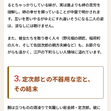
不
るとちゃっかりしている妹が、実は誰よりも姉の苦労を
器
理解し、姉の幸せを願っていることが中盤で明かされま
用
な
す。互いを思いやるがゆえにすれ違いそうになる二人の姿
恋
は、涙なしには聴けません。
と
、
そ
また、彼女たちを取り巻く人々（野元堀の師匠、稲荷町
の
の人々、そして佐田次郎の親方夫婦など）も、お節介な
結
末
がらも温かく、江戸の下町らしい人情味に溢れています。
5
個
別
動
3.
定次郎との不器用な恋と、
画
も
その結末
字
幕
入
り
で
腕は立つものの酒浸りで気難しい彫金師・定次郎。彼に
配