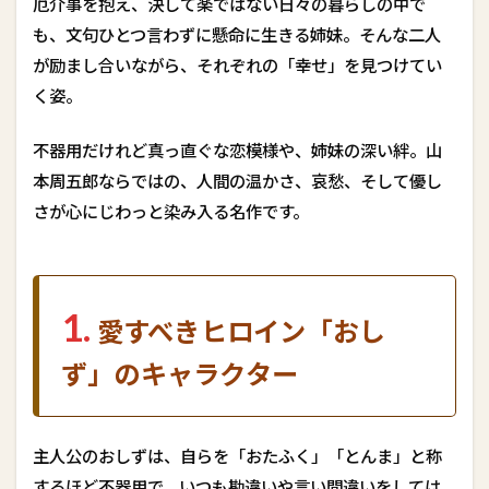
厄介事を抱え、決して楽ではない日々の暮らしの中で
す
も、文句ひとつ言わずに懸命に生きる姉妹。そんな二人
べ
き
が励まし合いながら、それぞれの「幸せ」を見つけてい
ヒ
く姿。
ロ
イ
ン
不器用だけれど真っ直ぐな恋模様や、姉妹の深い絆。山
「
本周五郎ならではの、人間の温かさ、哀愁、そして優し
お
し
さが心にじわっと染み入る名作です。
ず
」
の
キ
ャ
1.
愛すべきヒロイン「おし
ラ
ク
ず」のキャラクター
タ
ー
3
2
主人公のおしずは、自らを「おたふく」「とんま」と称
.
するほど不器用で、いつも勘違いや言い間違いをしては