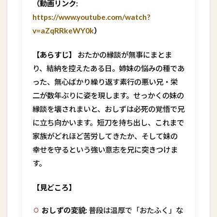
（動画リンク:
https://www.youtube.com/watch?
v=aZqRRkeWY0k
）
【あらすじ】
おたかの縁談が無事にまとま
り、結納を控えたある日。姉妹の悩みの種であ
った、無心ばかり繰り返す素行の悪い兄・栄
二が数年ぶりに姿を現します。せっかくの妹の
縁談を壊されまいと、おしずは必死の覚悟で兄
に立ち向かいます。短刀を持ち出し、これまで
家族がどれほど苦労してきたか、そして妹の
幸せを守るという強い意志を兄に突きつけま
す。
【見どころ】
おしずの変貌:
普段は温厚で「おたふく」な