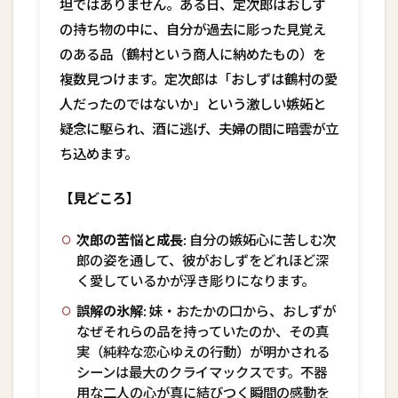
坦ではありません。ある日、
定次郎
はおしず
の持ち物の中に、自分が過去に彫った見覚え
のある品（鶴村という商人に納めたもの）を
複数見つけます。
定次郎
は「おしずは鶴村の愛
人だったのではないか」という激しい嫉妬と
疑念に駆られ、酒に逃げ、夫婦の間に暗雲が立
ち込めます。
【見どころ】
次郎の苦悩と成長:
自分の嫉妬心に苦しむ次
郎の姿を通して、彼がおしずをどれほど深
く愛しているかが浮き彫りになります。
誤解の氷解:
妹・おたかの口から、おしずが
なぜそれらの品を持っていたのか、その真
実（純粋な恋心ゆえの行動）が明かされる
シーンは最大のクライマックスです。不器
用な二人の心が真に結びつく瞬間の感動を