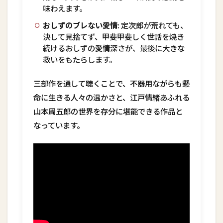
味わえます。
おしずのブレない愛情:
定次郎
が荒れても、
決して見捨てず、甲斐甲斐しく世話を焼き
続けるおしずの愛情深さが、最後に大きな
救いをもたらします。
三部作を通して聴くことで、不器用ながらも懸
命に生きる人々の温かさと、江戸情緒あふれる
山本周五郎の世界を存分に堪能できる作品と
なっています。
【朗読一人でドラマ】山本周五郎 おたふく
三部作 第三話「おたふく 2026」 朗読七
味春五郎 発行元丸竹書房