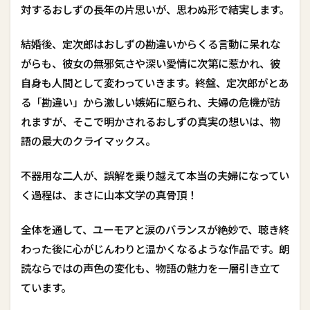
対するおしずの長年の片思いが、思わぬ形で結実します。
信
中
！
結婚後、定次郎はおしずの勘違いからくる言動に呆れな
5.1
がらも、彼女の無邪気さや深い愛情に次第に惹かれ、彼
第
自身も人間として変わっていきます。終盤、定次郎がとあ
一
る「勘違い」から激しい嫉妬に駆られ、夫婦の危機が訪
話
「
れますが、そこで明かされるおしずの真実の想いは、物
妹
語の最大のクライマックス。
の
縁
談
不器用な二人が、誤解を乗り越えて本当の夫婦になってい
」
く過程は、まさに山本文学の真骨頂！
5.2
第
全体を通して、ユーモアと涙のバランスが絶妙で、聴き終
二
わった後に心がじんわりと温かくなるような作品です。朗
話
「
読ならではの声色の変化も、物語の魅力を一層引き立て
湯
ています。
治
」