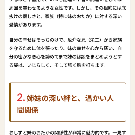
姉
妹
周囲を笑わせるような女性です。しかし、その根底には底
の
抜けの優しさと、家族（特に妹のおたか）に対する深い
深
い
愛情があります。
絆
と
自分の幸せはそっちのけで、厄介な兄（栄二）から家族
、
温
を守るために体を張ったり、妹の幸せを心から願い、自
か
分の密かな恋心を諦めてまで妹の縁談をまとめようとす
い
人
る姿は、いじらしく、そして強く胸を打ちます。
間
関
係
4
2.
姉妹の深い絆と、温かい人
3
.
間関係
定
次
郎
と
おしずと妹のおたかの関係性が非常に魅力的です。一見す
の