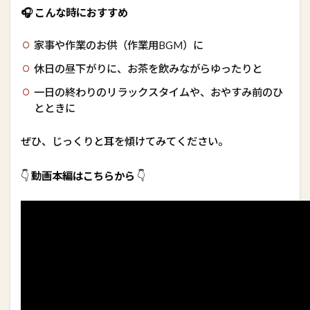
🎧 こんな時におすすめ
5.3
第
三
家事や作業のお供（作業用BGM）に
話
休日の昼下がりに、お茶を飲みながらゆったりと
「
お
一日の終わりのリラックスタイムや、おやすみ前のひ
た
とときに
ふ
く
」
ぜひ、じっくりと耳を傾けてみてください。
👇
動画本編はこちらから
👇