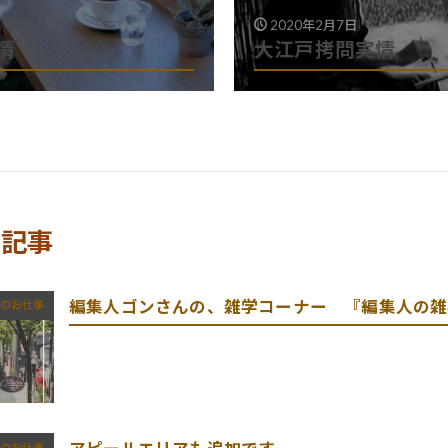
2020年2月7日
情
大江戸拷問実情
る記事
編集人ゴンさんの、雑学コーナー 『編集人の雑
のお仕事
のお仕事