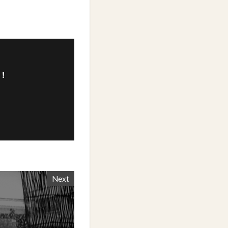
！
Next