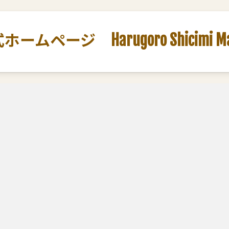
ージ Harugoro Shicimi Marut