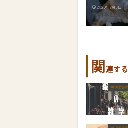
2020年2月3日
大日本別腹実
関
連す
丸竹書房
丸竹書房