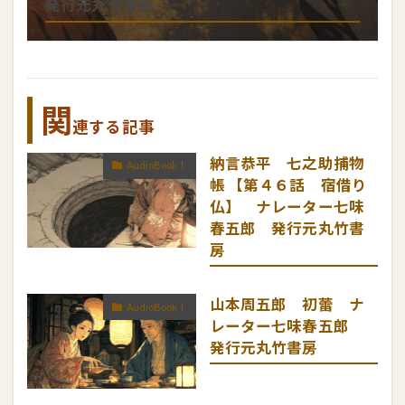
発行元丸竹書房
関
連する記事
納言恭平 七之助捕物
AudioBook！
帳 【第４６話 宿借り
仏】 ナレーター七味
春五郎 発行元丸竹書
房
山本周五郎 初蕾 ナ
AudioBook！
レーター七味春五郎
発行元丸竹書房