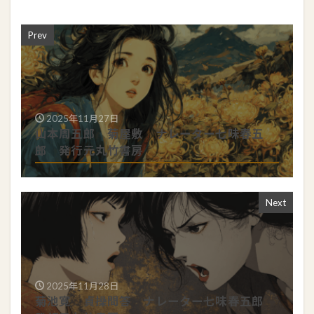
Prev
2025年11月27日
山本周五郎 菊屋敷 ナレーター七味春五
郎 発行元丸竹書房
Next
2025年11月28日
菊池寛 貞操問答 ナレーター七味春五郎