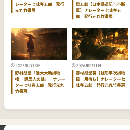
レーター七味春五郎 発行
周五郎【日本婦道記＼不断
元丸竹書房
草】ナレーター七味春五
郎 発行元丸竹書房
2026年2月8日
2026年2月1日
野村胡堂「池大大助捕物
野村胡堂著【銭形平次捕物
帳 謀反人の娘」 ナレー
控 月待ち】ナレーター七
ター七味春五郎 発行元丸
味春五郎 発行元丸竹書房
竹書房