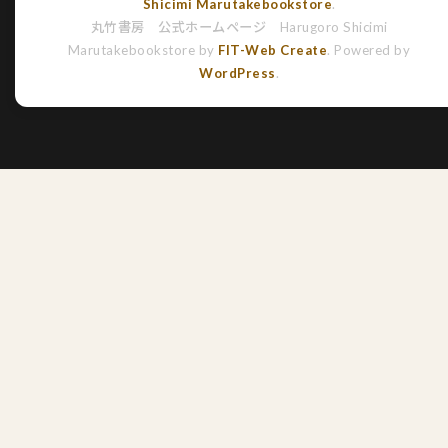
Shicimi Marutakebookstore
.
丸竹書房 公式ホームページ Harugoro Shicimi
Marutakebookstore by
FIT-Web Create
. Powered by
WordPress
.