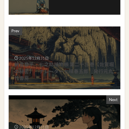
Prev
2025年12月31日
納言恭平 七之助捕物帳 第二十三巻【佐賀堀
の秘密】 ナレーター七味春五郎 発行元丸
竹書房
Next
2025年12月31日