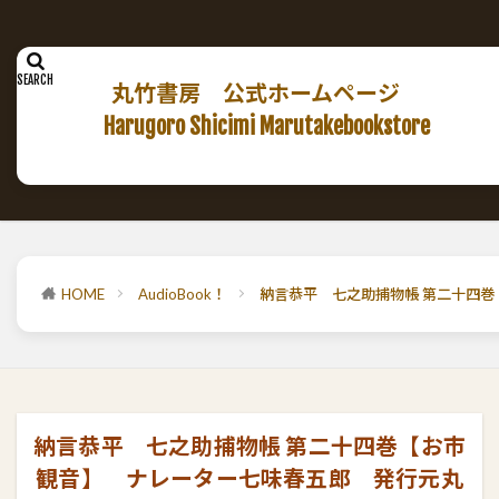
丸竹書房 公式ホームページ
Harugoro Shicimi Marutakebookstore
HOME
AudioBook！
納言恭平 七之助捕物帳 第二十四
納言恭平 七之助捕物帳 第二十四巻【お市
観音】 ナレーター七味春五郎 発行元丸