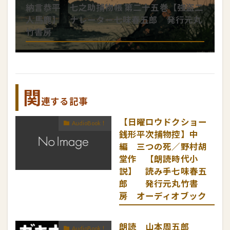
納言恭平 七之助捕物帳 第二十五巻【強盗二
人馬鹿】 ナレーター七味春五郎 発行元丸
竹書房
関
連する記事
【日曜ロウドクショー
AudioBook！
銭形平次捕物控】中
編 三つの死／野村胡
堂作 【朗読時代小
説】 読み手七味春五
郎 発行元丸竹書
房 オーディオブック
朗読 山本周五郎
AudioBook！