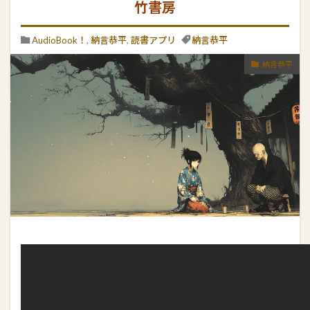
竹書房
AudioBook！
,
納言恭平
,
読書アプリ
納言恭平
納言恭平