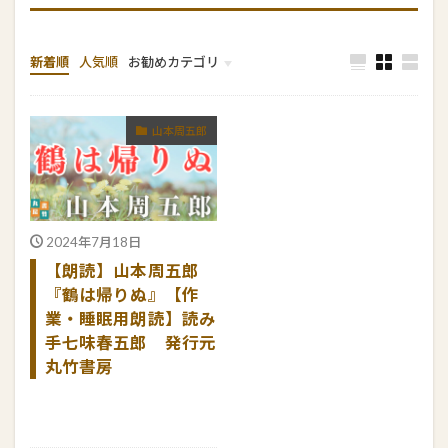
新着順
人気順
お勧めカテゴリ
編集人の雑学
ねじまげシリーズ
新撰組八犬伝
江戸三昧
宇宙バンバン
恐怖の雑学
山本周五郎
2024年7月18日
【朗読】山本周五郎
『鶴は帰りぬ』【作
業・睡眠用朗読】読み
手七味春五郎 発行元
丸竹書房
続きを読む