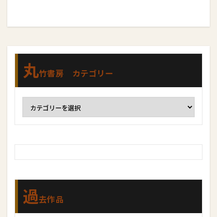
丸
竹書房 カテゴリー
過
去作品