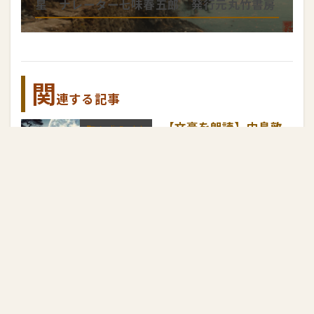
星 ナレーター七味春五郎 発行元丸竹書房
関
連する記事
【文豪を朗読】中島敦
AudioBook！
『山月記』 ナレー
ション七味春五郎
発行元丸竹書房
「ほたる放生」 山本
AudioBook！
周五郎の傑作短編で
す。ほたるを基軸に、
女のはかなさ辛さを描
いた岡場所ものの名
編！