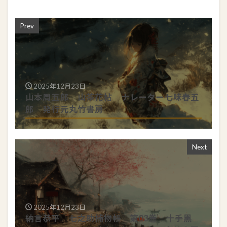
Prev
2025年12月23日
山本周五郎 山茶花帖 ナレーター七味春五
郎 発行元丸竹書房
Next
2025年12月23日
納言恭平 七之助捕物帳 第03巻 十手黑