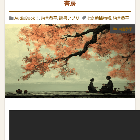
書房
AudioBook！
,
納言恭平
,
読書アプリ
七之助捕物帳
,
納言恭平
納言恭平